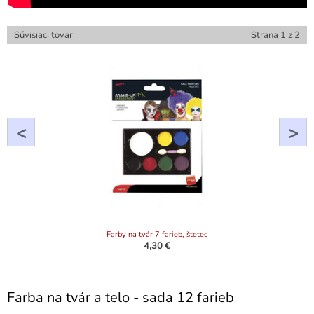
Súvisiaci tovar
Strana
1
z
2
<
>
Farby na tvár 7 farieb, štetec
4,30 €
Farba na tvár a telo - sada 12 farieb