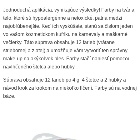
Jednoduchá aplikácia, vynikajúce výsledky! Farby na tvár a
telo, ktoré sú hypoalergénne a netoxické, patria medzi
najobľúbenejšie. Keď ich vyskúšate, stanú sa číslom jeden
vo vašom kozmetickom kufríku na karnevaly a maškarné
večierky. Táto súprava obsahuje 12 farieb (vrátane
striebornej a zlatej) a umožňuje vám vytvoriť ten správny
make-up na akýkoľvek ples. Farby stačí naniesť pomocou
Penová kozmetická hubka na
navlhčeného štetca alebo hubky.
Make-Up, 3ks
1,60 €
Súprava obsahuje 12 farieb po 4 g, 4 štetce a 2 hubky a
návod krok za krokom na niekoľko líčení. Farby sú na vodnej
báze.