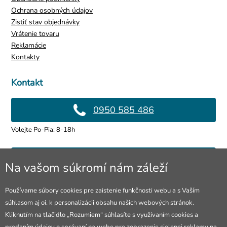
Ochrana osobných údajov
Zistiť stav objednávky
Vrátenie tovaru
Reklamácie
Kontakty
Kontakt
0950 585 486
Volejte Po-Pia: 8-18h
info@4lol.cz
Na vašom súkromí nám záleží
Radi Vám poradíme a pomôžeme.
Používame súbory cookies pre zaistenie funkčnosti webu a s Vaším
súhlasom aj oi. k personalizácii obsahu našich webových stránok.
Predajňa v Ostrave
Kliknutím na tlačidlo „Rozumiem“ súhlasíte s využívaním cookies a