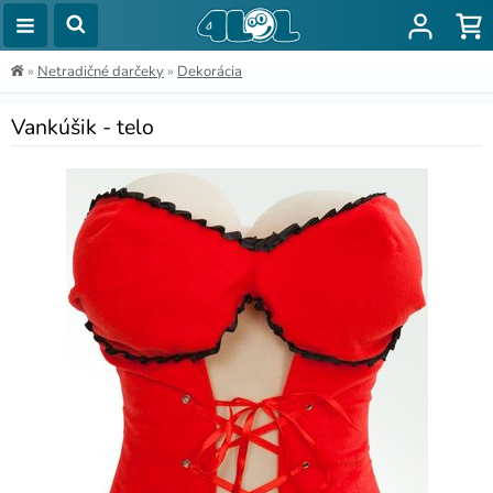
»
Netradičné darčeky
»
Dekorácia
Vankúšik - telo