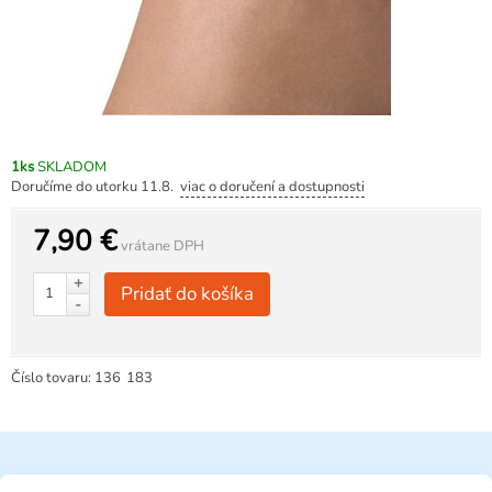
1ks
SKLADOM
Doručíme do utorku 11.8.
viac o doručení a dostupnosti
7,90 €
vrátane DPH
+
Pridať do košíka
-
Číslo tovaru:
136
183