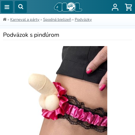
»
Karneval a párty
»
Spodná bielizeň
»
Podväzky
Podväzok s pinďúrom