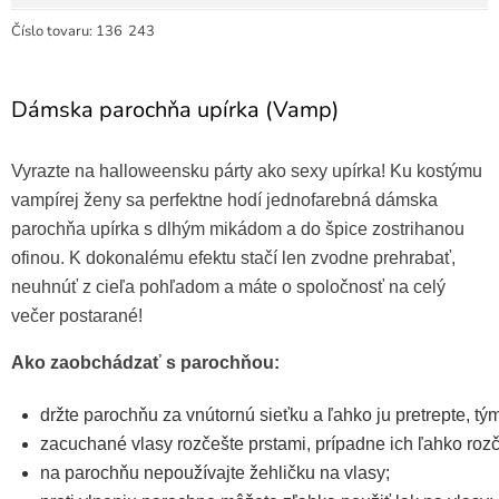
Číslo tovaru:
136
243
Dámska parochňa upírka (Vamp)
Vyrazte na halloweensku párty ako sexy upírka! Ku kostýmu
vampírej ženy sa perfektne hodí jednofarebná dámska
parochňa upírka s dlhým mikádom a do špice zostrihanou
ofinou. K dokonalému efektu stačí len zvodne prehrabať,
neuhnúť z cieľa pohľadom a máte o spoločnosť na celý
večer postarané!
Ako zaobchádzať s parochňou:
držte parochňu za vnútornú sieťku a ľahko ju pretrepte, tý
zacuchané vlasy rozčešte prstami, prípadne ich ľahko ro
na parochňu nepoužívajte žehličku na vlasy;