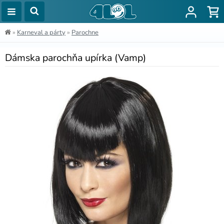
»
Karneval a párty
»
Parochne
Dámska parochňa upírka (Vamp)