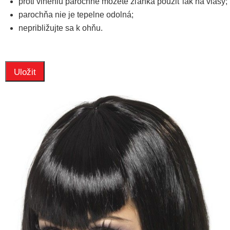
proti vlneniu parochne môžete zľahka použiť lak na vlasy;
parochňa nie je tepelne odolná;
nepribližujte sa k ohňu.