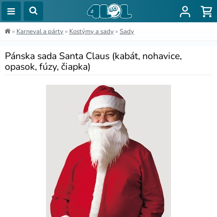
»
Karneval a párty
»
Kostýmy a sady
»
Sady
Pánska sada Santa Claus (kabát, nohavice,
opasok, fúzy, čiapka)