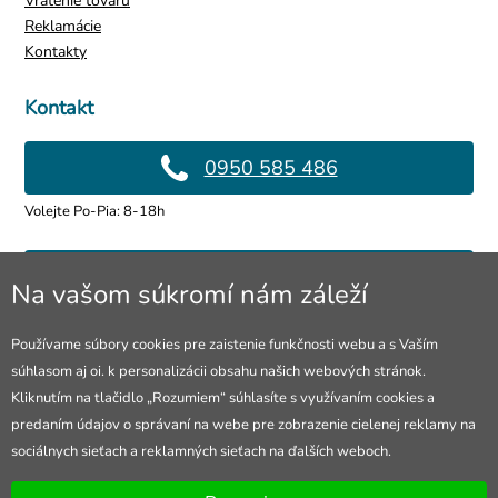
Vrátenie tovaru
Reklamácie
Kontakty
Kontakt
0950 585 486
Volejte Po-Pia: 8-18h
info@4lol.cz
Na vašom súkromí nám záleží
Radi Vám poradíme a pomôžeme.
Používame súbory cookies pre zaistenie funkčnosti webu a s Vaším
súhlasom aj oi. k personalizácii obsahu našich webových stránok.
Predajňa v Ostrave
Kliknutím na tlačidlo „Rozumiem“ súhlasíte s využívaním cookies a
predaním údajov o správaní na webe pre zobrazenie cielenej reklamy na
28. října 250, Ostrava
sociálnych sieťach a reklamných sieťach na ďalších weboch.
Otevřeno Po-Pia: 10-18h