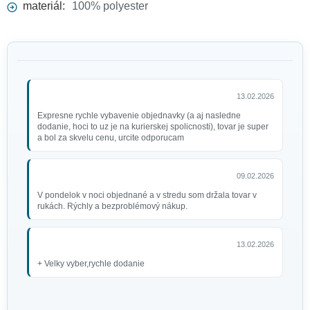
materiál:
100% polyester
13.02.2026
Expresne rychle vybavenie objednavky (a aj nasledne
dodanie, hoci to uz je na kurierskej spolicnosti), tovar je super
a bol za skvelu cenu, urcite odporucam
09.02.2026
V pondelok v noci objednané a v stredu som držala tovar v
rukách. Rýchly a bezproblémový nákup.
13.02.2026
+ Velky vyber,rychle dodanie