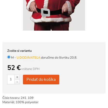
Zvolte si variantu
M -
U DODÁVATEĽA
doručíme do štvrtku 20.8.
52 €
vrátane DPH
+
Pridať do košíka
-
Číslo tovaru:
241
109
Materiál: 100% polyester