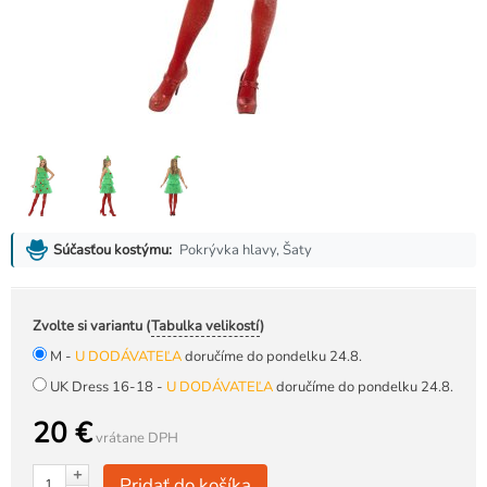
Pokrývka hlavy, Šaty
Súčasťou kostýmu:
Zvolte si variantu (
Tabulka velikostí
)
M -
U DODÁVATEĽA
doručíme do pondelku 24.8.
UK Dress 16-18 -
U DODÁVATEĽA
doručíme do pondelku 24.8.
20 €
vrátane DPH
+
Pridať do košíka