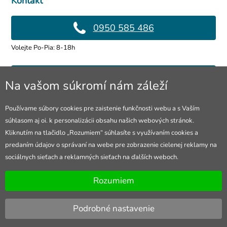
Kontakt
0950 585 486
Volejte Po-Pia: 8-18h
info@4lol.cz
Na vašom súkromí nám záleží
Radi Vám poradíme a pomôžeme.
Používame súbory cookies pre zaistenie funkčnosti webu a s Vaším
súhlasom aj oi. k personalizácii obsahu našich webových stránok.
Predajňa v Ostrave
Kliknutím na tlačidlo „Rozumiem“ súhlasíte s využívaním cookies a
predaním údajov o správaní na webe pre zobrazenie cielenej reklamy na
28. října 250, Ostrava
sociálnych sieťach a reklamných sieťach na ďalších weboch.
Otevřeno Po-Pia: 10-18h
Rozumiem
Podrobné nastavenie