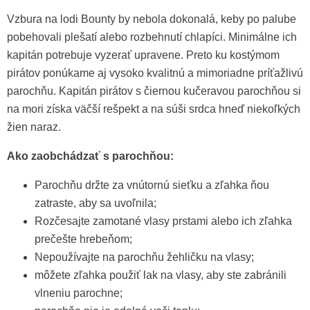
Vzbura na lodi Bounty by nebola dokonalá, keby po palube
pobehovali plešatí alebo rozbehnutí chlapíci. Minimálne ich
kapitán potrebuje vyzerať upravene. Preto ku kostýmom
pirátov ponúkame aj vysoko kvalitnú a mimoriadne príťažlivú
parochňu. Kapitán pirátov s čiernou kučeravou parochňou si
na mori získa väčší rešpekt a na súši srdca hneď niekoľkých
žien naraz.
Ako zaobchádzať s parochňou:
Parochňu držte za vnútornú sieťku a zľahka ňou
zatraste, aby sa uvoľnila;
Rozčesajte zamotané vlasy prstami alebo ich zľahka
prečešte hrebeňom;
Nepoužívajte na parochňu žehličku na vlasy;
môžete zľahka použiť lak na vlasy, aby ste zabránili
vlneniu parochne;