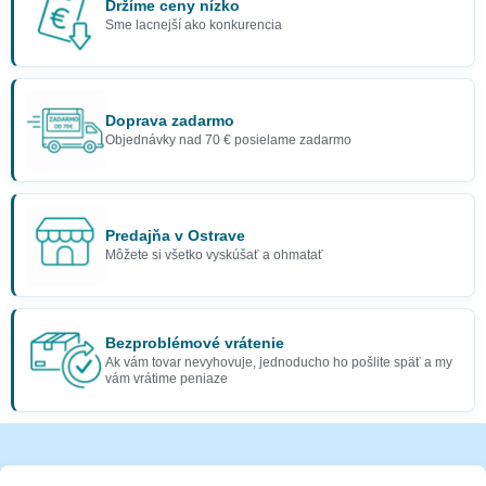
Držíme ceny nízko
Sme lacnejší ako konkurencia
Doprava zadarmo
Objednávky nad 70 € posielame zadarmo
Predajňa v Ostrave
Môžete si všetko vyskúšať a ohmatať
Bezproblémové vrátenie
Ak vám tovar nevyhovuje, jednoducho ho pošlite späť a my
vám vrátime peniaze