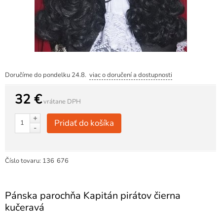
Doručíme do pondelku 24.8.
viac o doručení a dostupnosti
32 €
vrátane DPH
+
Pridať do košíka
-
Číslo tovaru:
136
676
Pánska parochňa Kapitán pirátov čierna
kučeravá