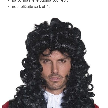
parochňa nie je odolná voči teplu;
nepribližujte sa k ohňu.