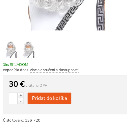
1ks
SKLADOM
expedícia dnes
viac o doručení a dostupnosti
30 €
vrátane DPH
+
Pridať do košíka
-
Číslo tovaru:
136
720