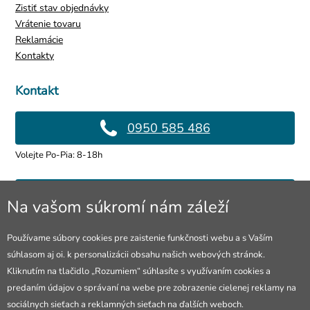
Zistiť stav objednávky
Vrátenie tovaru
Reklamácie
Kontakty
Kontakt
0950 585 486
Volejte Po-Pia: 8-18h
info@4lol.cz
Na vašom súkromí nám záleží
Radi Vám poradíme a pomôžeme.
Používame súbory cookies pre zaistenie funkčnosti webu a s Vaším
súhlasom aj oi. k personalizácii obsahu našich webových stránok.
Predajňa v Ostrave
Kliknutím na tlačidlo „Rozumiem“ súhlasíte s využívaním cookies a
predaním údajov o správaní na webe pre zobrazenie cielenej reklamy na
28. října 250, Ostrava
sociálnych sieťach a reklamných sieťach na ďalších weboch.