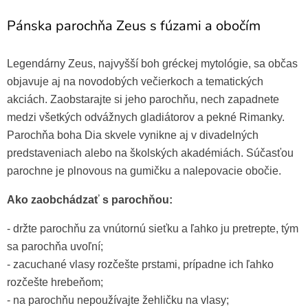
Pánska parochňa Zeus s fúzami a obočím
Legendárny Zeus, najvyšší boh gréckej mytológie, sa občas
objavuje aj na novodobých večierkoch a tematických
akciách. Zaobstarajte si jeho parochňu, nech zapadnete
medzi všetkých odvážnych gladiátorov a pekné Rimanky.
Parochňa boha Dia skvele vynikne aj v divadelných
predstaveniach alebo na školských akadémiách. Súčasťou
parochne je plnovous na gumičku a nalepovacie obočie.
Ako zaobchádzať s parochňou:
- držte parochňu za vnútornú sieťku a ľahko ju pretrepte, tým
sa parochňa uvoľní;
- zacuchané vlasy rozčešte prstami, prípadne ich ľahko
rozčešte hrebeňom;
- na parochňu nepoužívajte žehličku na vlasy;