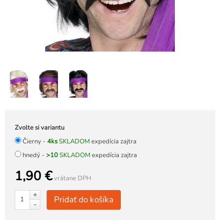
Zvolte si variantu
Čierny -
4ks
SKLADOM
expedícia zajtra
hnedý -
>10
SKLADOM
expedícia zajtra
1,90 €
vrátane DPH
+
Pridať do košíka
-