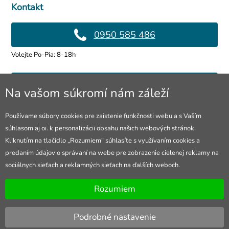
Kontakt
0950 585 486
Volejte Po-Pia: 8-18h
info@4lol.cz
Na vašom súkromí nám záleží
Radi Vám poradíme a pomôžeme.
Používame súbory cookies pre zaistenie funkčnosti webu a s Vaším
súhlasom aj oi. k personalizácii obsahu našich webových stránok.
Predajňa v Ostrave
Kliknutím na tlačidlo „Rozumiem“ súhlasíte s využívaním cookies a
predaním údajov o správaní na webe pre zobrazenie cielenej reklamy na
28. října 250, Ostrava
sociálnych sieťach a reklamných sieťach na ďalších weboch.
Otevřeno Po-Pia: 10-18h
Rozumiem
Podrobné nastavenie