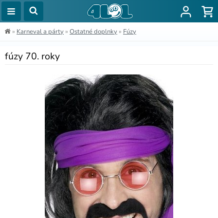
»
Karneval a párty
»
Ostatné doplnky
»
Fúzy
fúzy 70. roky