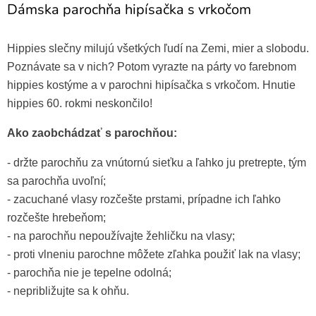
Dámska parochňa hipísačka s vrkočom
Hippies slečny milujú všetkých ľudí na Zemi, mier a slobodu.
Poznávate sa v nich? Potom vyrazte na párty vo farebnom
hippies kostýme a v parochni hipísačka s vrkočom. Hnutie
hippies 60. rokmi neskončilo!
Ako zaobchádzať s parochňou:
- držte parochňu za vnútornú sieťku a ľahko ju pretrepte, tým
sa parochňa uvoľní;
- zacuchané vlasy rozčešte prstami, prípadne ich ľahko
rozčešte hrebeňom;
- na parochňu nepoužívajte žehličku na vlasy;
- proti vlneniu parochne môžete zľahka použiť lak na vlasy;
- parochňa nie je tepelne odolná;
- nepribližujte sa k ohňu.