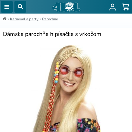
»
Karneval a párty
»
Parochne
Dámska parochňa hipísačka s vrkočom