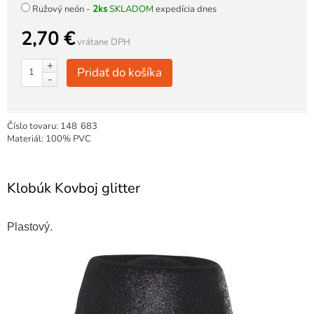
Ružový neón -
2ks
SKLADOM
expedícia dnes
2,70 €
vrátane DPH
+
Pridať do košíka
-
Číslo tovaru:
148
683
Materiál: 100% PVC
Klobúk Kovboj glitter
Plastový.