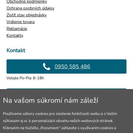
Obchodné podmienky
Ochrana osobných údajov
Zistiť stav objednávky
Vrátenie tovaru
Reklamácie
Kontakty
Kontakt
0950 585 486
Volejte Po-Pia: 8-18h
info@4lol.cz
Na vašom súkromí nám záleží
Radi Vám poradíme a pomôžeme.
Používame súbory cookies pre zaistenie funkčnosti webu a s Vaším
súhlasom aj oi. k personalizácii obsahu našich webových stránok.
Predajňa v Ostrave
Kliknutím na tlačidlo „Rozumiem“ súhlasíte s využívaním cookies a