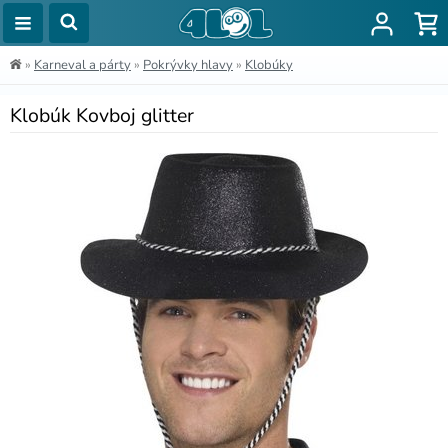
»
Karneval a párty
»
Pokrývky hlavy
»
Klobúky
Klobúk Kovboj glitter