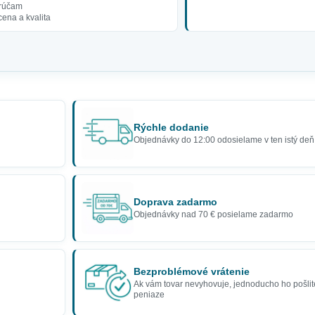
rúčam
ena a kvalita
Rýchle dodanie
Objednávky do 12:00 odosielame v ten istý deň
Doprava zadarmo
Objednávky nad 70 € posielame zadarmo
Bezproblémové vrátenie
Ak vám tovar nevyhovuje, jednoducho ho pošlit
peniaze