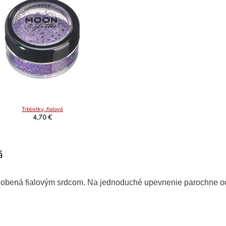
Trblietky, fialové
4,70 €
á
zdobená fialovým srdcom. Na jednoduché upevnenie parochne 