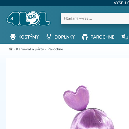
VYŠE 1 
KOSTÝMY
DOPLNKY
PAROCHNE
»
Karneval a párty
»
Parochne