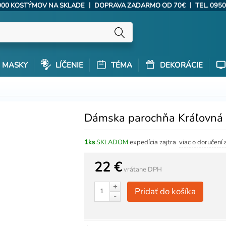
|
|
000 KOSTÝMOV NA SKLADE
DOPRAVA ZADARMO OD 70€
TEL. 0950
MASKY
LÍČENIE
TÉMA
DEKORÁCIE
Dámska parochňa Kráľovná s
1ks
SKLADOM
expedícia zajtra
viac o doručení 
22 €
vrátane DPH
+
Pridať do košíka
-