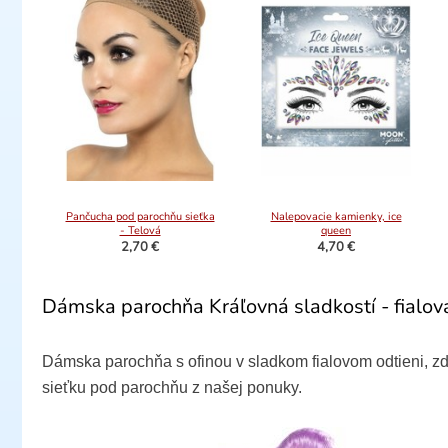
Pančucha pod parochňu sieťka
Nalepovacie kamienky, ice
- Telová
queen
2,70 €
4,70 €
Dámska parochňa Kráľovná sladkostí - fialov
Dámska parochňa s ofinou v sladkom fialovom odtieni, 
sieťku pod parochňu z našej ponuky.