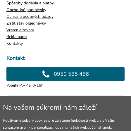
Spôsoby dodania a platby
Obchodné podmienky
Ochrana osobných údajov
Zistiť stav objednávky
Vrátenie tovaru
Reklamácie
Kontakty
Kontakt
0950 585 486
Volejte Po-Pia: 8-18h
info@4lol.cz
Na vašom súkromí nám záleží
Radi Vám poradíme a pomôžeme.
Používame súbory cookies pre zaistenie funkčnosti webu a s Vaším
súhlasom aj oi. k personalizácii obsahu našich webových stránok.
Predajňa v Ostrave