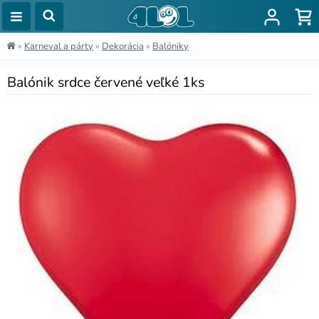
»
Karneval a párty
»
Dekorácia
»
Balóniky
Balónik srdce červené veľké 1ks