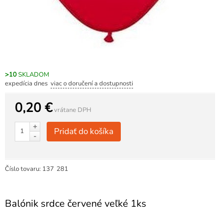
>10
SKLADOM
expedícia dnes
viac o doručení a dostupnosti
0,20 €
vrátane DPH
+
Pridať do košíka
-
Číslo tovaru:
137
281
Balónik srdce červené veľké 1ks