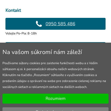
Kontakt
0950 585 486
Volejte Po-Pia: 8-18h
info@4lol.cz
Na vašom súkromí nám záleží
Radi Vám poradíme a pomôžeme.
Používame súbory cookies pre zaistenie funkčnosti webu a s Vaším
súhlasom aj oi. k personalizácii obsahu našich webových stránok.
Predajňa v Ostrave
Kliknutím na tlačidlo „Rozumiem“ súhlasíte s využívaním cookies a
predaním údajov o správaní na webe pre zobrazenie cielenej reklamy na
28. října 250, Ostrava
sociálnych sieťach a reklamných sieťach na ďalších weboch.
Otevřeno Po-Pia: 10-18h
Rozumiem