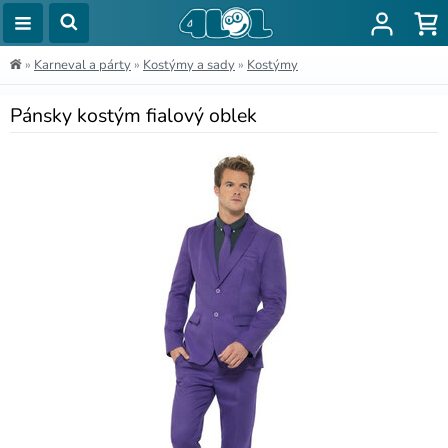
»
Karneval a párty
»
Kostýmy a sady
»
Kostýmy
Pánsky kostým fialový oblek