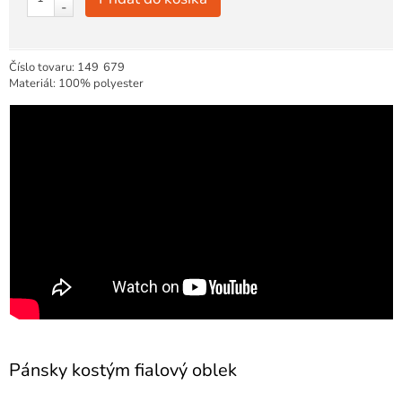
-
Číslo tovaru:
149
679
Materiál: 100% polyester
Pánsky kostým fialový oblek