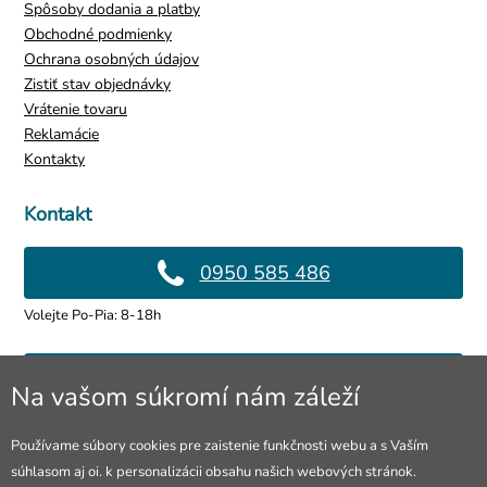
Spôsoby dodania a platby
Obchodné podmienky
Ochrana osobných údajov
Zistiť stav objednávky
Vrátenie tovaru
Reklamácie
Kontakty
Kontakt
0950 585 486
Volejte Po-Pia: 8-18h
info@4lol.cz
Na vašom súkromí nám záleží
Radi Vám poradíme a pomôžeme.
Používame súbory cookies pre zaistenie funkčnosti webu a s Vaším
súhlasom aj oi. k personalizácii obsahu našich webových stránok.
Predajňa v Ostrave