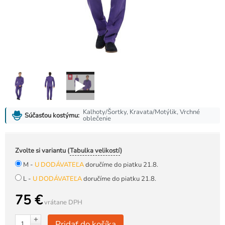
Kalhoty/Šortky, Kravata/Motýlik, Vrchné
Súčasťou kostýmu:
oblečenie
Zvolte si variantu (
Tabulka velikostí
)
M -
U DODÁVATEĽA
doručíme do piatku 21.8.
L -
U DODÁVATEĽA
doručíme do piatku 21.8.
75 €
vrátane DPH
+
Pridať do košíka