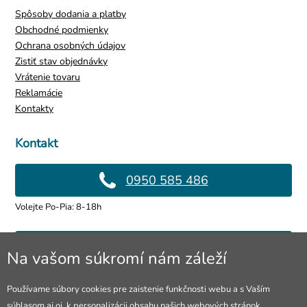
Spôsoby dodania a platby
Obchodné podmienky
Ochrana osobných údajov
Zistiť stav objednávky
Vrátenie tovaru
Reklamácie
Kontakty
Kontakt
0950 585 486
Volejte Po-Pia: 8-18h
info@4lol.cz
Na vašom súkromí nám záleží
Radi Vám poradíme a pomôžeme.
Používame súbory cookies pre zaistenie funkčnosti webu a s Vaším
súhlasom aj oi. k personalizácii obsahu našich webových stránok.