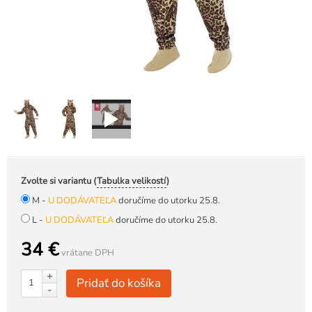
Zvolte si variantu (
Tabulka velikostí
)
M -
U DODÁVATEĽA
doručíme do utorku 25.8.
L -
U DODÁVATEĽA
doručíme do utorku 25.8.
34 €
vrátane DPH
+
Pridať do košíka
-