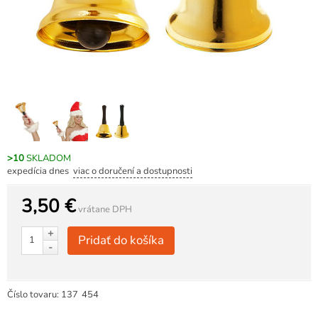
>10
SKLADOM
expedícia dnes
viac o doručení a dostupnosti
3,50 €
vrátane DPH
+
Pridať do košíka
-
Číslo tovaru:
137
454