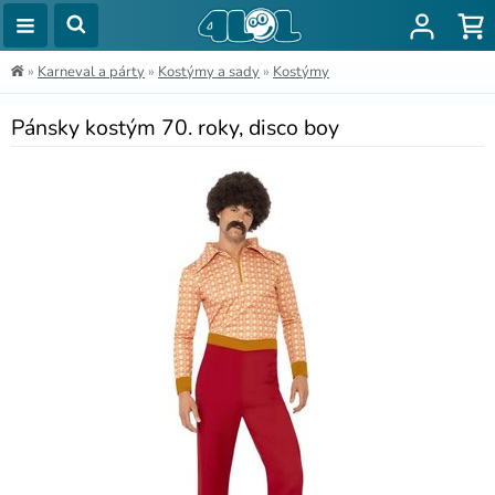
»
Karneval a párty
»
Kostýmy a sady
»
Kostýmy
Pánsky kostým 70. roky, disco boy