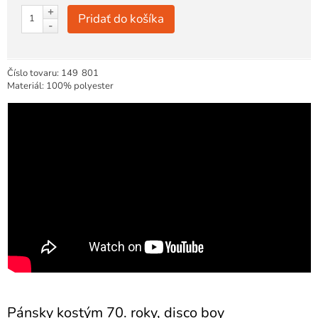
+
Pridať do košíka
-
Číslo tovaru:
149
801
Materiál: 100% polyester
Pánsky kostým 70. roky, disco boy