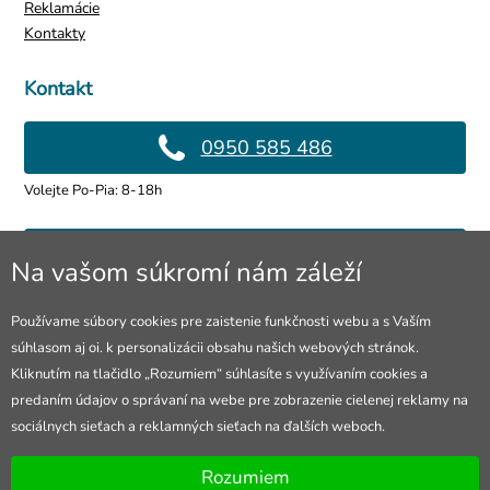
Reklamácie
Kontakty
Kontakt
0950 585 486
Volejte Po-Pia: 8-18h
info@4lol.cz
Na vašom súkromí nám záleží
Radi Vám poradíme a pomôžeme.
Používame súbory cookies pre zaistenie funkčnosti webu a s Vaším
súhlasom aj oi. k personalizácii obsahu našich webových stránok.
Predajňa v Ostrave
Kliknutím na tlačidlo „Rozumiem“ súhlasíte s využívaním cookies a
predaním údajov o správaní na webe pre zobrazenie cielenej reklamy na
28. října 250, Ostrava
sociálnych sieťach a reklamných sieťach na ďalších weboch.
Otevřeno Po-Pia: 10-18h
Rozumiem