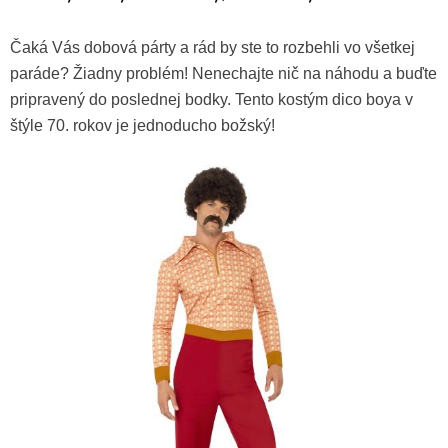
Čaká Vás dobová párty a rád by ste to rozbehli vo všetkej
paráde? Žiadny problém! Nenechajte nič na náhodu a buďte
pripravený do poslednej bodky. Tento kostým dico boya v
štýle 70. rokov je jednoducho božský!