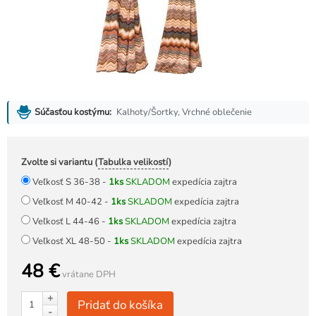
Kalhoty/Šortky, Vrchné oblečenie
Súčasťou kostýmu:
Zvolte si variantu (
Tabulka velikostí
)
Veľkosť S 36-38 -
1ks
SKLADOM
expedícia zajtra
Veľkosť M 40-42 -
1ks
SKLADOM
expedícia zajtra
Veľkosť L 44-46 -
1ks
SKLADOM
expedícia zajtra
Veľkosť XL 48-50 -
1ks
SKLADOM
expedícia zajtra
48 €
vrátane DPH
+
Pridať do košíka
-