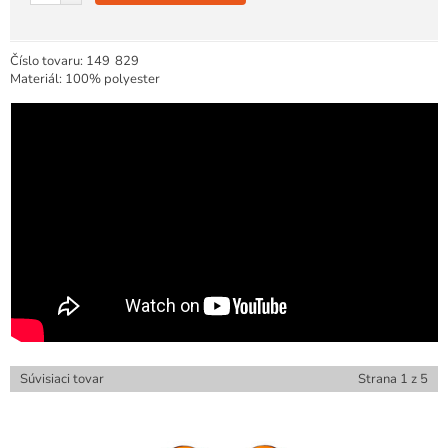
Číslo tovaru:
149
829
Materiál: 100% polyester
Súvisiaci tovar
Strana
1
z
5