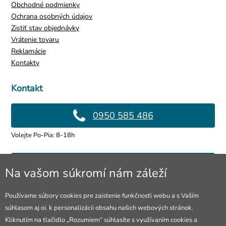
Obchodné podmienky
Ochrana osobných údajov
Zistiť stav objednávky
Vrátenie tovaru
Reklamácie
Kontakty
Kontakt
0950 585 486
Volejte Po-Pia: 8-18h
info@4lol.cz
Na vašom súkromí nám záleží
Radi Vám poradíme a pomôžeme.
Používame súbory cookies pre zaistenie funkčnosti webu a s Vaším
súhlasom aj oi. k personalizácii obsahu našich webových stránok.
Predajňa v Ostrave
Kliknutím na tlačidlo „Rozumiem“ súhlasíte s využívaním cookies a