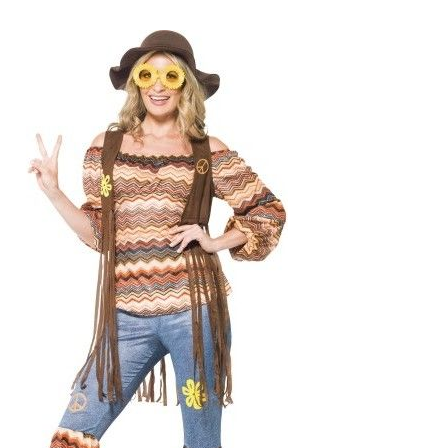
Sada hippies (čelenka,
náhrdelník, okuliare)
4,70 €
Hnedá hippie parochňa s
kvetinovou čelenkou
11 €