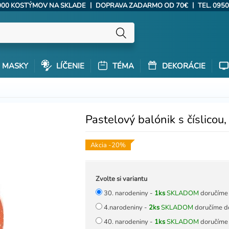
|
|
000 KOSTÝMOV NA SKLADE
DOPRAVA ZADARMO OD 70€
TEL. 0950
MASKY
LÍČENIE
TÉMA
DEKORÁCIE
Pastelový balónik s číslicou
Akcia -20%
Zvolte si variantu
30. narodeniny -
1ks
SKLADOM
doručíme 
4.narodeniny -
2ks
SKLADOM
doručíme do
40. narodeniny -
1ks
SKLADOM
doručíme 