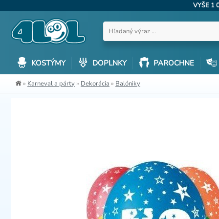
VYŠE 1 
KOSTÝMY
DOPLNKY
PAROCHNE
»
Karneval a párty
»
Dekorácia
»
Balóniky