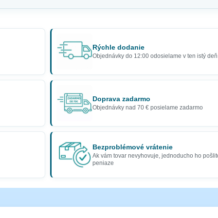
Rýchle dodanie
Objednávky do 12:00 odosielame v ten istý deň
Doprava zadarmo
Objednávky nad 70 € posielame zadarmo
Bezproblémové vrátenie
Ak vám tovar nevyhovuje, jednoducho ho pošlit
peniaze