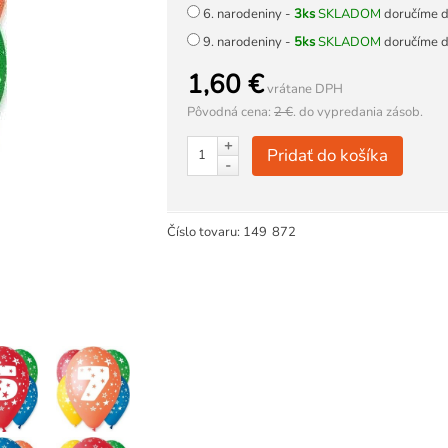
6. narodeniny -
3ks
SKLADOM
doručíme d
9. narodeniny -
5ks
SKLADOM
doručíme d
1,60 €
vrátane DPH
Pôvodná cena:
2 €
.
do vypredania zásob.
+
Pridať do košíka
-
Číslo tovaru:
149
872