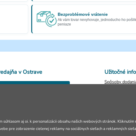
Bezproblémové vrátenie
Ak vám tovar nevyhovuje, jednoducho ho pošlit
peniaze
redajňa v Ostrave
Užitočné inf
Spôsoby dodania
28. října 250,
Obchodné podm
Ostrava
Ochrana osobný
Zistiť stav obje
evřeno Po-Pia: 10-18h
Vrátenie tovaru
Reklamácie
m súhlasom aj oi. k personalizácii obsahu našich webových stránok. Kliknutím
Kontakty
webe pre zobrazenie cielenej reklamy na sociálnych sieťach a reklamných sieť