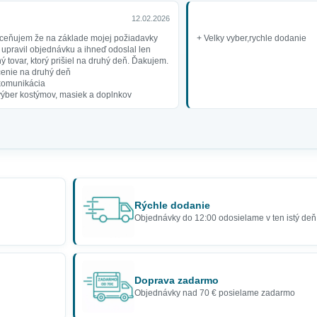
12.02.2026
ceňujem že na základe mojej požiadavky
+ Velky vyber,rychle dodanie
upravil objednávku a ihneď odoslal len
ý tovar, ktorý prišiel na druhý deň. Ďakujem.
enie na druhý deň
komunikácia
výber kostýmov, masiek a doplnkov
Rýchle dodanie
Objednávky do 12:00 odosielame v ten istý deň
Doprava zadarmo
Objednávky nad 70 € posielame zadarmo