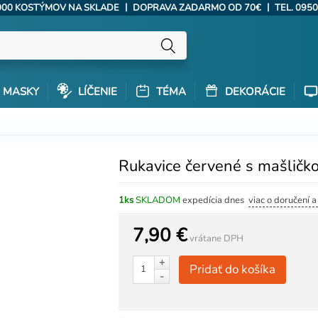
|
|
000 KOSTÝMOV NA SKLADE
DOPRAVA ZADARMO OD 70€
TEL. 0950
MASKY
LÍČENIE
TÉMA
DEKORÁCIE
Rukavice červené s mašličk
1ks
SKLADOM
expedícia dnes
viac o doručení 
7,90 €
vrátane DPH
+
Pridať do košíka
-