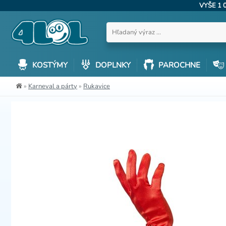
VYŠE 1 
KOSTÝMY
DOPLNKY
PAROCHNE
»
Karneval a párty
»
Rukavice