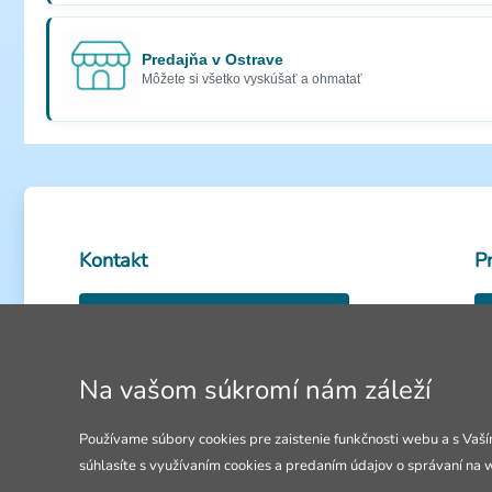
Predajňa v Ostrave
Môžete si všetko vyskúšať a ohmatať
Kontakt
P
0950 585 486
Volejte Po-Pia: 8-18h
Na vašom súkromí nám záleží
Ot
info@4lol.cz
Používame súbory cookies pre zaistenie funkčnosti webu a s Vaší
súhlasíte s využívaním cookies a predaním údajov o správaní na 
Radi Vám poradíme a pomôžeme.