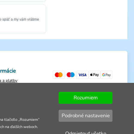
e späť a my vám vrátime
ormácie
 a platby
ienky
ch údajov
Rozumiem
dnávky
Podrobné nastavenie
 na tlačidlo „Rozumiem“
ach na ďalších weboch.
Odmietnuť všetko