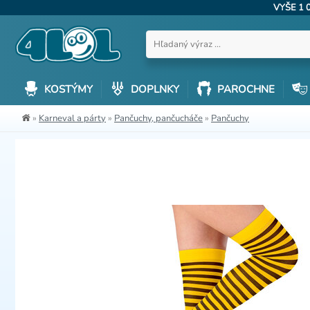
VYŠE 1 
KOSTÝMY
DOPLNKY
PAROCHNE
»
Karneval a párty
»
Pančuchy, pančucháče
»
Pančuchy