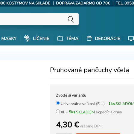
|
|
000 KOSTÝMOV NA SKLADE
DOPRAVA ZADARMO OD 70€
TEL. 0950
MASKY
LÍČENIE
TÉMA
DEKORÁCIE
Pruhované pančuchy včela
Zvolte si variantu
Univerzálna veľkosť (S-L) -
1ks
SKLADO
XL -
5ks
SKLADOM
expedícia dnes
4,30 €
vrátane DPH