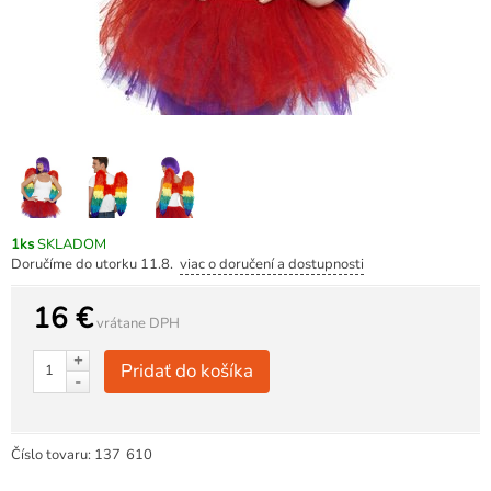
1ks
SKLADOM
Doručíme do utorku 11.8.
viac o doručení a dostupnosti
16 €
vrátane DPH
+
Pridať do košíka
-
Číslo tovaru:
137
610