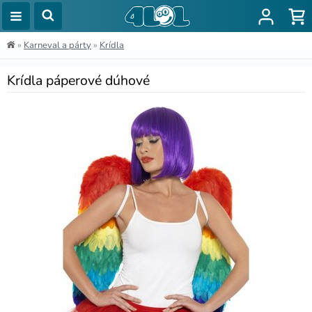
»
Karneval a párty
»
Krídla
Krídla páperové dúhové