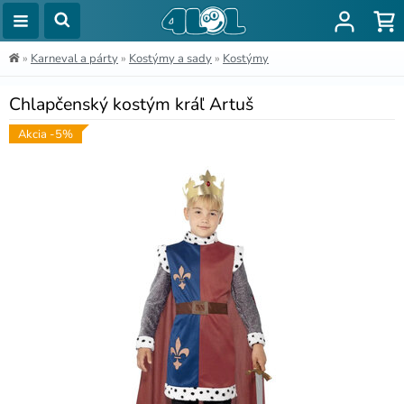
»
Karneval a párty
»
Kostýmy a sady
»
Kostýmy
Chlapčenský kostým kráľ Artuš
Akcia -5%