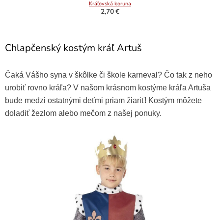
Kráľovská koruna
2,70 €
Chlapčenský kostým kráľ Artuš
Čaká Vášho syna v škôlke či škole karneval? Čo tak z neho
urobiť rovno kráľa? V našom krásnom kostýme kráľa Artuša
bude medzi ostatnými deťmi priam žiariť! Kostým môžete
doladiť žezlom alebo mečom z našej ponuky.
Kráľovské žezlo
3,50 €