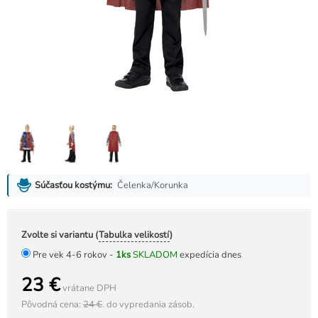
Čelenka/Korunka
Súčasťou kostýmu:
Zvolte si variantu (
Tabulka velikostí
)
Pre vek 4-6 rokov -
1ks
SKLADOM
expedícia dnes
23 €
vrátane DPH
Pôvodná cena:
24 €
.
do vypredania zásob.