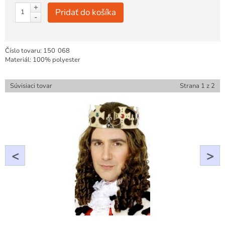
+
Pridať do košíka
-
Číslo tovaru:
150
068
Materiál: 100% polyester
Súvisiaci tovar
Strana
1
z
2
<
>