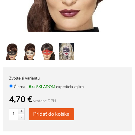
Zvolte si variantu
Čierna -
6ks
SKLADOM
expedícia zajtra
4,70 €
vrátane DPH
+
Pridať do košíka
-