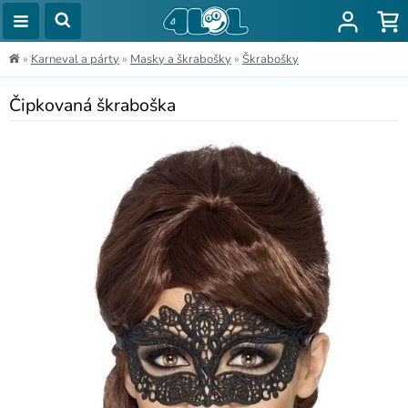
»
Karneval a párty
»
Masky a škrabošky
»
Škrabošky
Čipkovaná škraboška