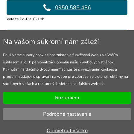
0950 585 486
Volejte Po-Pia: 8-18h
info@4lol.cz
Na vašom súkromí nám záleží
Radi Vám poradíme a pomôžeme.
Používame súbory cookies pre zaistenie funkčnosti webu a s Vaším
súhlasom aj oi. k personalizácii obsahu našich webových stránok.
Predajňa v Ostrave
Kliknutím na tlačidlo „Rozumiem“ súhlasíte s využívaním cookies a
predaním údajov o správaní na webe pre zobrazenie cielenej reklamy na
28. října 250, Ostrava
sociálnych sieťach a reklamných sieťach na ďalších weboch.
Otevřeno Po-Pia: 10-18h
Rozumiem
Podrobné nastavenie
Odmietnuť všetko