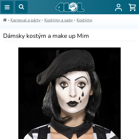
»
Karneval a párty
»
Kostýmy a sady
»
Kostýmy
Dámsky kostým a make up Mim