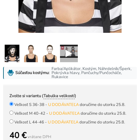
Farba/Aplikátor, Kostým, Náhrdelník/Šperk,
Pokrývka hlavy, Pančuchy/Punčocháče,
Súčasťou kostýmu:
Rukavice
Zvolte si variantu (
Tabulka velikostí
)
Veľkosť S 36-38 -
U DODÁVATEĽA
doručíme do utorku 25.8.
Veľkosť M 40-42 -
U DODÁVATEĽA
doručíme do utorku 25.8.
Veľkosť L 44-46 -
U DODÁVATEĽA
doručíme do utorku 25.8.
40 €
vrátane DPH