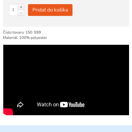
+
Pridať do košíka
-
Číslo tovaru:
150
599
Materiál: 100% polyester