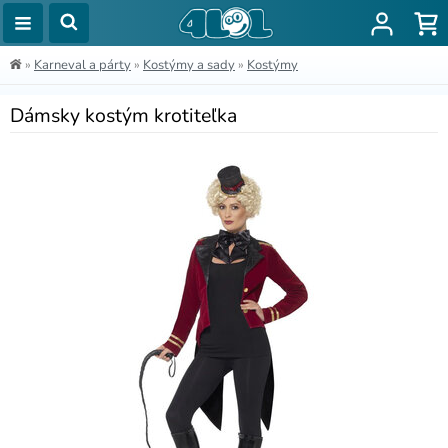
»
Karneval a párty
»
Kostýmy a sady
»
Kostýmy
Dámsky kostým krotiteľka