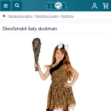
»
Karneval a párty
»
Kostýmy a sady
»
Kostýmy
Dievčenské šaty dustman