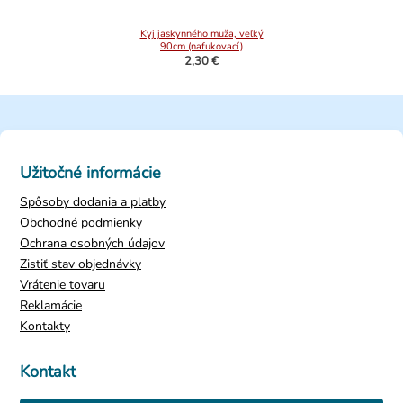
Kyj jaskynného muža, veľký
90cm (nafukovací)
2,30 €
Užitočné informácie
Spôsoby dodania a platby
Obchodné podmienky
Ochrana osobných údajov
Zistiť stav objednávky
Vrátenie tovaru
Reklamácie
Náramok z kostí a lebiek
Kontakty
3,10 €
Kontakt