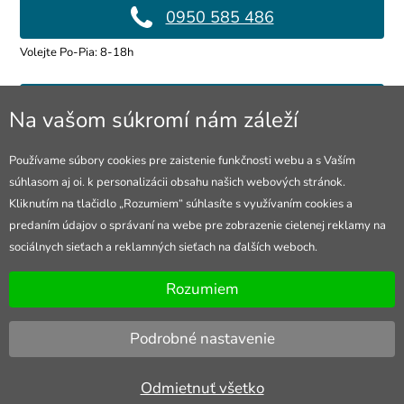
0950 585 486
Volejte Po-Pia: 8-18h
info@4lol.cz
Na vašom súkromí nám záleží
Radi Vám poradíme a pomôžeme.
Používame súbory cookies pre zaistenie funkčnosti webu a s Vaším
súhlasom aj oi. k personalizácii obsahu našich webových stránok.
Predajňa v Ostrave
Čelenka kosť, pravek
Kliknutím na tlačidlo „Rozumiem“ súhlasíte s využívaním cookies a
2,70 €
predaním údajov o správaní na webe pre zobrazenie cielenej reklamy na
28. října 250, Ostrava
sociálnych sieťach a reklamných sieťach na ďalších weboch.
Otevřeno Po-Pia: 10-18h
Rozumiem
Podrobné nastavenie
Odmietnuť všetko