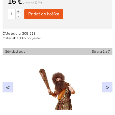
16 €
vrátane DPH
+
Pridať do košíka
-
Číslo tovaru:
305
213
Materiál: 100% polyester
Súvisiaci tovar
Strana
1
z
7
<
>