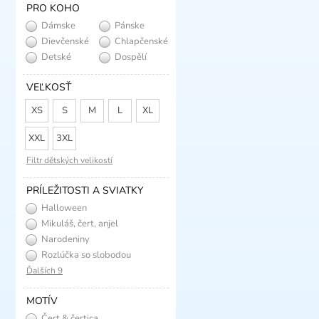
PRO KOHO
Dámske
Pánske
Dievčenské
Chlapčenské
Detské
Dospělí
VEĽKOSŤ
XS
S
M
L
XL
XXL
3XL
Filtr dětských velikostí
PRÍLEŽITOSTI A SVIATKY
Halloween
Mikuláš, čert, anjel
Narodeniny
Rozlúčka so slobodou
Ďalších 9
MOTÍV
Čert & čertica