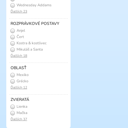
Wednesday Addams
Ďalších 23
ROZPRÁVKOVÉ POSTAVY
Anjel
Čert
Kostra & kostlivec
Mikuláš a Santa
Ďalších 18
OBLASŤ
Mexiko
Grécko
Ďalších 12
ZVIERATÁ
Lienka
Mačka
Ďalších 37