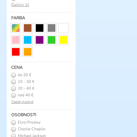
Ďalších 32
FARBA
CENA
do 20 €
10 - 30 €
20 - 40 €
nad 40 €
Zadať vlastné
OSOBNOSTI
Elvis Presley
Charlie Chaplin
Michael Jackson