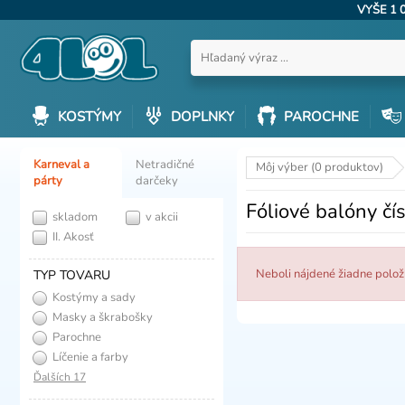
VYŠE 1 
KOSTÝMY
DOPLNKY
PAROCHNE
Karneval a
Netradičné
Môj výber (0 produktov)
párty
darčeky
Fóliové balóny čís
skladom
v akcii
II. Akosť
Neboli nájdené žiadne polo
TYP TOVARU
Kostýmy a sady
Masky a škrabošky
Parochne
Líčenie a farby
Ďalších 17