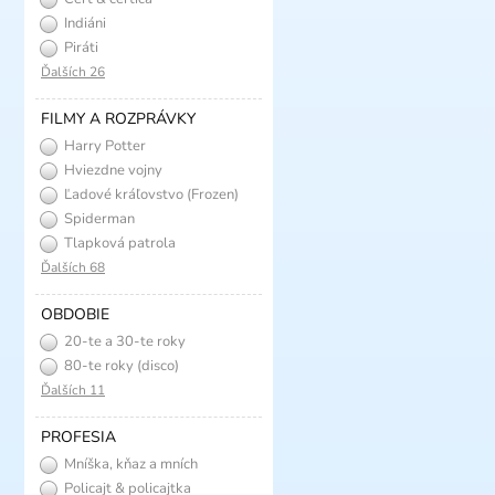
Indiáni
Piráti
Ďalších 26
FILMY A ROZPRÁVKY
Harry Potter
Hviezdne vojny
Ľadové kráľovstvo (Frozen)
Spiderman
Tlapková patrola
Ďalších 68
OBDOBIE
20-te a 30-te roky
(charleston)
80-te roky (disco)
Ďalších 11
PROFESIA
Mníška, kňaz a mních
Policajt & policajtka