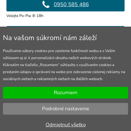
0950 585 486
Volejte Po-Pia: 8-18h
info@4lol.cz
Na vašom súkromí nám záleží
Radi Vám poradíme a pomôžeme.
Používame súbory cookies pre zaistenie funkčnosti webu a s Vaším
súhlasom aj oi. k personalizácii obsahu našich webových stránok.
Predajňa v Ostrave
Kliknutím na tlačidlo „Rozumiem“ súhlasíte s využívaním cookies a
predaním údajov o správaní na webe pre zobrazenie cielenej reklamy na
28. října 250, Ostrava
sociálnych sieťach a reklamných sieťach na ďalších weboch.
Otevřeno Po-Pia: 10-18h
Rozumiem
Podrobné nastavenie
Odmietnuť všetko