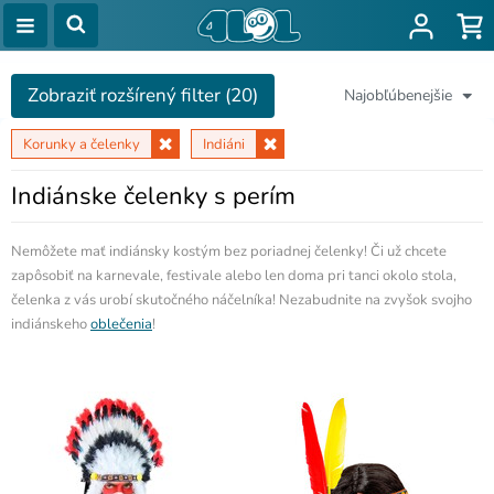
Zobraziť rozšírený filter (20)
Najobľúbenejšie
Korunky a čelenky
Indiáni
Indiánske čelenky s perím
Nemôžete mať indiánsky kostým bez poriadnej čelenky! Či už chcete
zapôsobiť na karnevale, festivale alebo len doma pri tanci okolo stola,
čelenka z vás urobí skutočného náčelníka! Nezabudnite na zvyšok svojho
indiánskeho
oblečenia
!