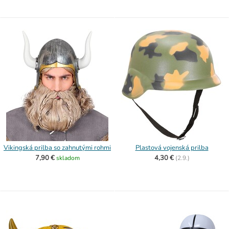
Vikingská prilba so zahnutými rohmi
Plastová vojenská prilba
7,90 €
4,30 €
skladom
(
2.9.)