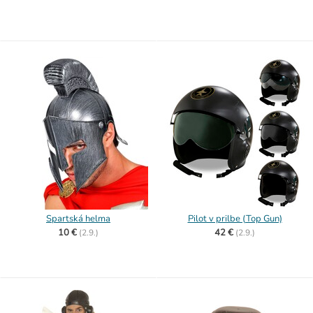
Spartská helma
Pilot v prilbe (Top Gun)
10 €
42 €
(
2.9.)
(
2.9.)