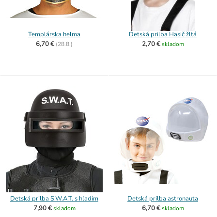
Templárska helma
Detská prilba Hasič žltá
6,70 €
2,70 €
(
28.8.)
skladom
Detská prilba S.W.A.T. s hľadím
Detská prilba astronauta
7,90 €
6,70 €
skladom
skladom