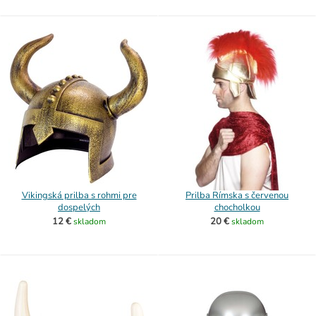
Vikingská prilba s rohmi pre
Prilba Rímska s červenou
dospelých
chocholkou
12 €
20 €
skladom
skladom