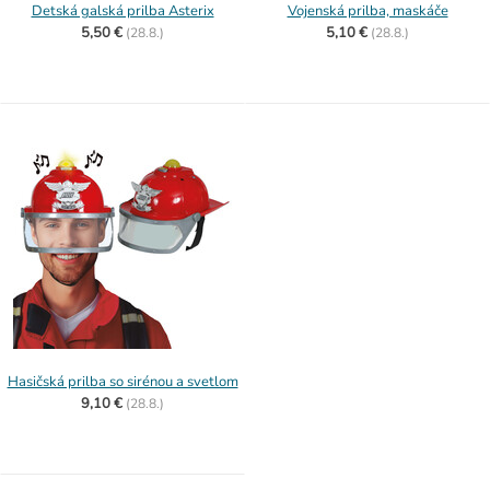
Detská galská prilba Asterix
Vojenská prilba, maskáče
5,50 €
5,10 €
(
28.8.)
(
28.8.)
Hasičská prilba so sirénou a svetlom
9,10 €
(
28.8.)