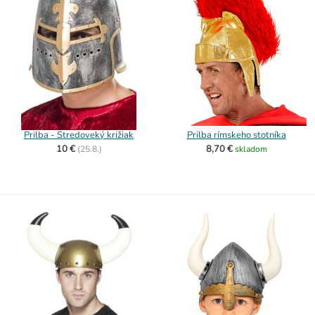
Prilba - Stredoveký križiak
Prilba rímskeho stotníka
10 €
8,70 €
(
25.8.)
skladom