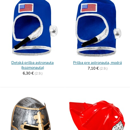
Detská prilba astronauta
Prilba pre astronauta, modrá
(kozmonauta)
7,10 €
(
2.9.)
6,30 €
(
2.9.)