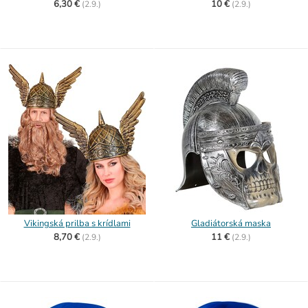
6,30 €
10 €
(
2.9.)
(
2.9.)
Vikingská prilba s krídlami
Gladiátorská maska
8,70 €
11 €
(
2.9.)
(
2.9.)