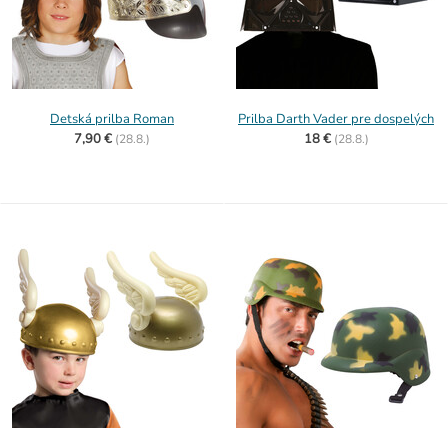
Detská prilba Roman
Prilba Darth Vader pre dospelých
7,90 €
18 €
(
28.8.)
(
28.8.)