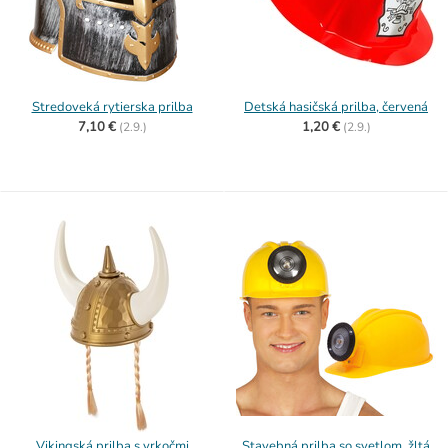
Stredoveká rytierska prilba
Detská hasičská prilba, červená
7,10 €
1,20 €
(
2.9.)
(
2.9.)
Vikingská prilba s vrkočmi
Stavebná prilba so svetlom, žltá