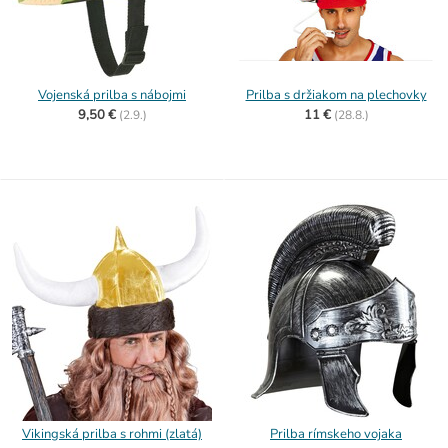
Vojenská prilba s nábojmi
Prilba s držiakom na plechovky
9,50 €
11 €
(
2.9.)
(
28.8.)
Vikingská prilba s rohmi (zlatá)
Prilba rímskeho vojaka