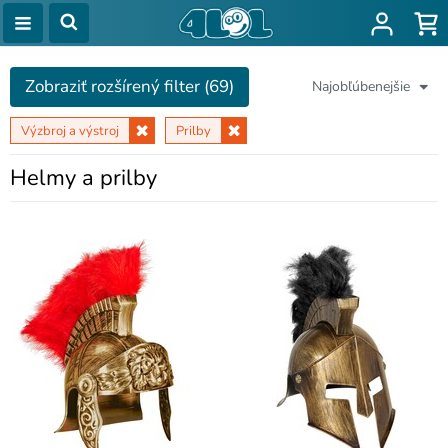
Zobraziť rozšírený filter (69)
Najobľúbenejšie
Výzbroj a výstroj
Prilby
Helmy a prilby