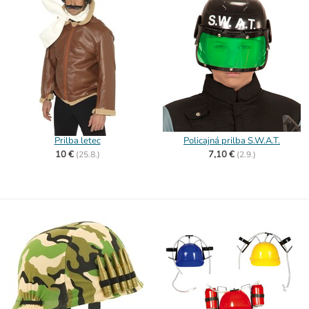
Prilba letec
Policajná prilba S.W.A.T.
10 €
7,10 €
(
25.8.)
(
2.9.)