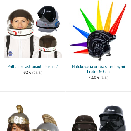
Prilba pre astronauta, luxusná
Nafukovacia prilba s farebnými
hrotmi 90 cm
62 €
(
28.8.)
7,10 €
(
2.9.)