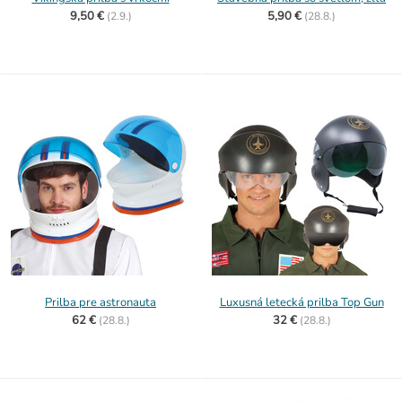
9,50 €
5,90 €
(
2.9.)
(
28.8.)
Prilba pre astronauta
Luxusná letecká prilba Top Gun
62 €
32 €
(
28.8.)
(
28.8.)