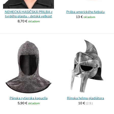
NEMECKÁ HASIČSKÁ PRILBA z
Prilba amerického futbalu
tvrdého plastu - detská veľkosť
13 €
skladom
8,70 €
skladom
Pánska rytierska kapucňa
Rímska helma gladiátora
5,90 €
10 €
skladom
(
2.9.)