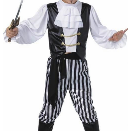
Pirátska šabľa strieborná 50
cm so záslepkou
5,50 €