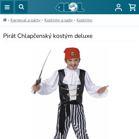
»
Karneval a párty
»
Kostýmy a sady
»
Kostýmy
Pirát Chlapčenský kostým deluxe