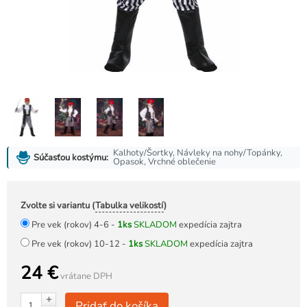
Kalhoty/Šortky, Návleky na nohy/Topánky,
Súčasťou kostýmu:
Opasok, Vrchné oblečenie
Zvolte si variantu (
Tabulka velikostí
)
Pre vek (rokov) 4-6 -
1ks
SKLADOM
expedícia zajtra
Pre vek (rokov) 10-12 -
1ks
SKLADOM
expedícia zajtra
24 €
vrátane DPH
+
Pridať do košíka