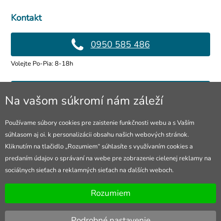
Kontakt
0950 585 486
Volejte Po-Pia: 8-18h
info@4lol.cz
Na vašom súkromí nám záleží
Radi Vám poradíme a pomôžeme.
Používame súbory cookies pre zaistenie funkčnosti webu a s Vaším
súhlasom aj oi. k personalizácii obsahu našich webových stránok.
Predajňa v Ostrave
Kliknutím na tlačidlo „Rozumiem“ súhlasíte s využívaním cookies a
predaním údajov o správaní na webe pre zobrazenie cielenej reklamy na
28. října 250, Ostrava
sociálnych sieťach a reklamných sieťach na ďalších weboch.
Otevřeno Po-Pia: 10-18h
Rozumiem
Podrobné nastavenie