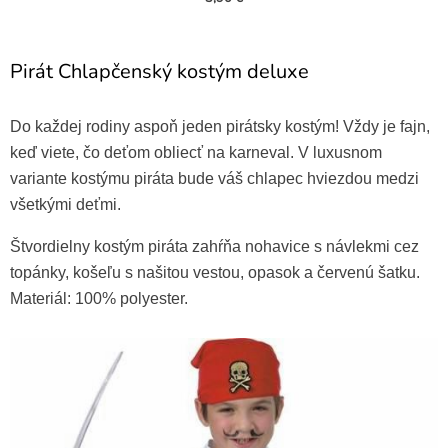
Pirát Chlapčenský kostým deluxe
Do každej rodiny aspoň jeden pirátsky kostým! Vždy je fajn,
keď viete, čo deťom obliecť na karneval. V luxusnom
variante kostýmu piráta bude váš chlapec hviezdou medzi
všetkými deťmi.
Štvordielny kostým piráta zahŕňa nohavice s návlekmi cez
topánky, košeľu s našitou vestou, opasok a červenú šatku.
Pirátska šabľa čierna rukoväť
Materiál: 100% polyester.
50 cm
5,90 €