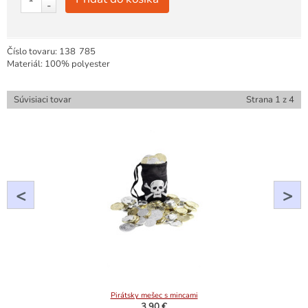
-
Číslo tovaru:
138
785
Materiál: 100% polyester
Súvisiaci tovar
Strana
1
z
4
<
>
Pirátsky mešec s mincami
3,90 €