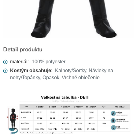
Pirátska sada (hák,
ďalekohľad, kompas, záslepka)
10 €
Detail produktu
materiál:
100% polyester
Kostým obsahuje:
Kalhoty/Šortky, Návleky na
nohy/Topánky, Opasok, Vrchné oblečenie