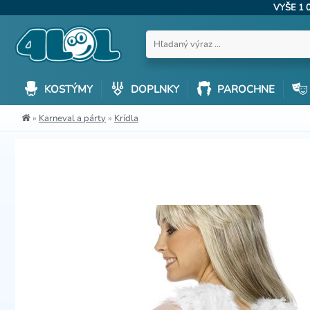
VYŠE 1 
KOSTÝMY
DOPLNKY
PAROCHNE
»
Karneval a párty
»
Krídla