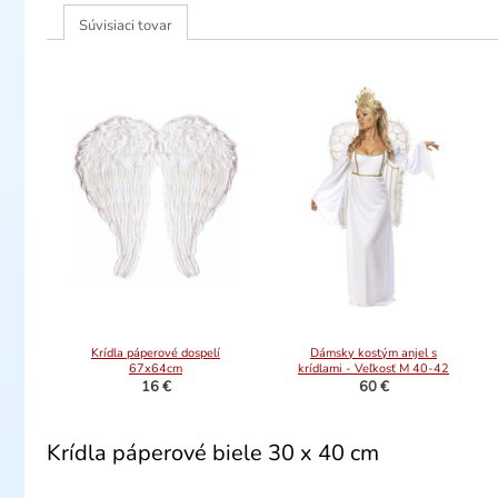
Súvisiaci tovar
Krídla páperové dospelí
Dámsky kostým anjel s
67x64cm
krídlami - Veľkosť M 40-42
16 €
60 €
Krídla páperové biele 30 x 40 cm