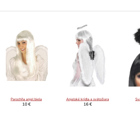
Parochňa anjel biela
Anjelské krídla a svätožiara
Sv
10 €
16 €