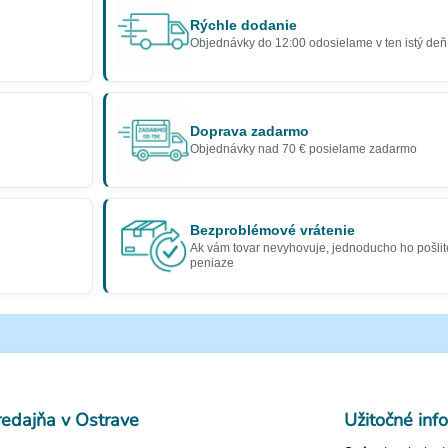
Rýchle dodanie
Objednávky do 12:00 odosielame v ten istý deň
Doprava zadarmo
Objednávky nad 70 € posielame zadarmo
Bezproblémové vrátenie
Ak vám tovar nevyhovuje, jednoducho ho pošlit
peniaze
redajňa v Ostrave
Užitočné inf