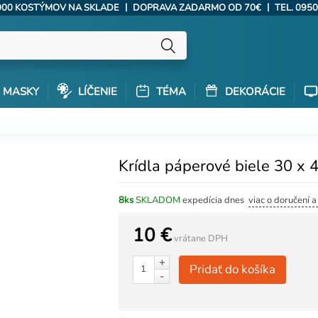
|
|
000 KOSTÝMOV NA SKLADE
DOPRAVA ZADARMO OD 70€
TEL. 0950
MASKY
LÍČENIE
TÉMA
DEKORÁCIE
Krídla páperové biele 30 x 
8ks
SKLADOM
expedícia dnes
viac o doručení 
10 €
vrátane DPH
+
Pridať do košíka
-