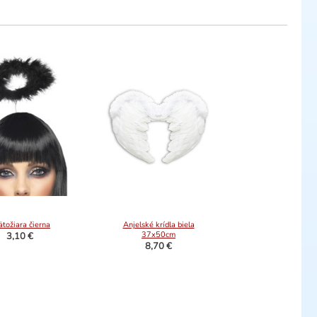
ätožiara čierna
Anjelské krídla biela
37x50cm
3,10 €
8,70 €