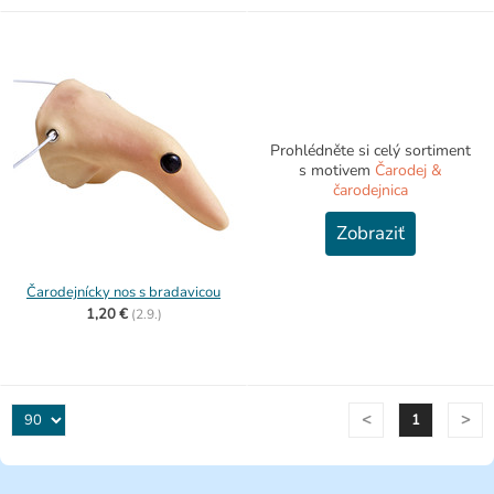
Prohlédněte si celý sortiment
s motivem
Čarodej &
čarodejnica
Zobraziť
Čarodejnícky nos s bradavicou
1,20 €
(
2.9.)
<
>
1