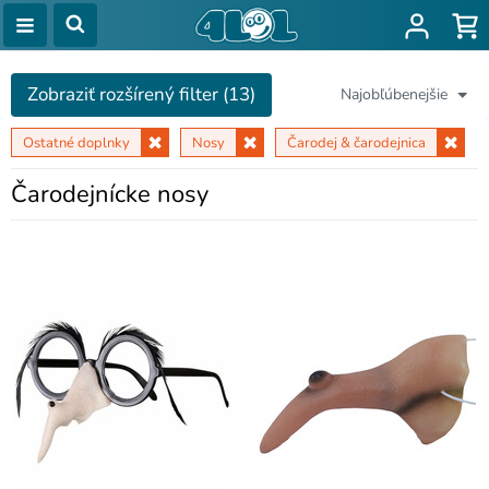
Zobraziť rozšírený filter (13)
Najobľúbenejšie
Ostatné doplnky
Nosy
Čarodej & čarodejnica
Čarodejnícke nosy