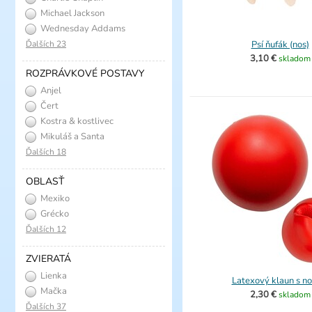
Michael Jackson
Wednesday Addams
Ďalších 23
Psí ňufák (nos)
3,10 €
skladom
ROZPRÁVKOVÉ POSTAVY
Anjel
Čert
Kostra & kostlivec
Mikuláš a Santa
Ďalších 18
OBLASŤ
Mexiko
Grécko
Ďalších 12
ZVIERATÁ
Lienka
Latexový klaun s n
Mačka
2,30 €
skladom
Ďalších 37