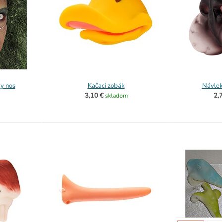
y nos
Kačací zobák
Návlek
3,10 €
2,
skladom