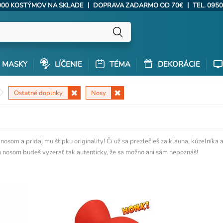
|
|
000 KOSTÝMOV NA SKLADE
DOPRAVA ZADARMO OD 70€
TEL. 0950
MASKY
LÍČENIE
TÉMA
DEKORÁCIE
Ostatné doplnky
Nosy
som a pridaj mu štipku originality! Či už sa prezlečieš za klauna, kúzelníka a
 nosom budeš vyzerať tak autenticky, že sa možno ani sám nepoznáš!