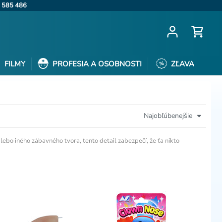
 585 486
FILMY
PROFESIA A OSOBNOSTI
ZĽAVA
Najobľúbenejšie
lebo iného zábavného tvora, tento detail zabezpečí, že ťa nikto