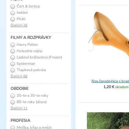
Čert & čertica
Indiáni
Piráti
Ďalších 26
FILMY A ROZPRÁVKY
Harry Potter
Hviezdne vojny
Ľadové kráľovstvo (Frozen)
Spiderman
Tlapková patrola
Ďalších 68
Nos čarodejnica s bra
1,20 €
skladom
OBDOBIE
20-te a 30-te roky
(charleston)
80-te roky (disco)
Ďalších 11
PROFESIA
Mníška, kňaz a mních