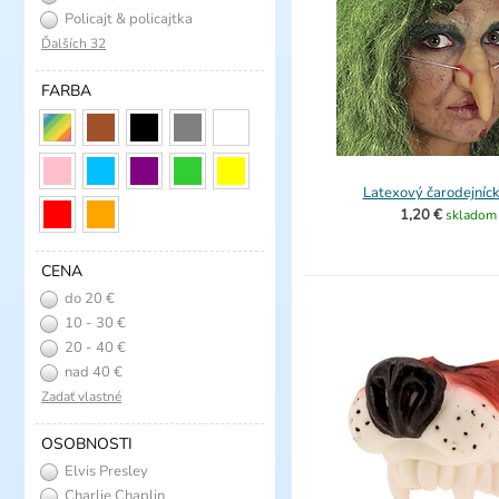
Policajt & policajtka
Ďalších 32
FARBA
Latexový čarodejníck
1,20 €
skladom
CENA
do 20 €
10 - 30 €
20 - 40 €
nad 40 €
Zadať vlastné
OSOBNOSTI
Elvis Presley
Charlie Chaplin