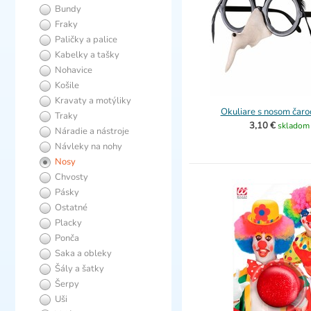
Bundy
Fraky
Paličky a palice
Kabelky a tašky
Nohavice
Košile
Kravaty a motýliky
Okuliare s nosom čaro
Traky
3,10 €
skladom
Náradie a nástroje
Návleky na nohy
Nosy
Chvosty
Pásky
Ostatné
Placky
Ponča
Saka a obleky
Šály a šatky
Šerpy
Uši