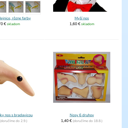
ejnice, rôzne farby
Myší nos
70 €
1,60 €
skladom
skladom
ky nos s bradavicou
Nosy 6 druhov
1,40 €
(
doručíme do
2.9.)
(
doručíme do
18.8.)