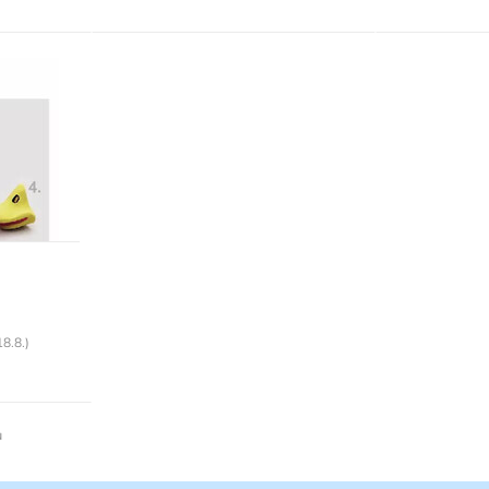
18.8.)
u