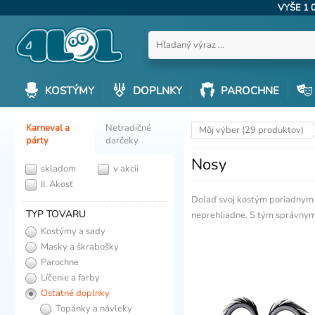
VYŠE 1 
KOSTÝMY
DOPLNKY
PAROCHNE
Karneval a
Netradičné
Môj výber (29 produktov)
párty
darčeky
Nosy
skladom
v akcii
II. Akosť
Dolaď svoj kostým poriadnym no
TYP TOVARU
neprehliadne. S tým správnym
Kostýmy a sady
Masky a škrabošky
Parochne
Líčenie a farby
Ostatné doplnky
Topánky a návleky