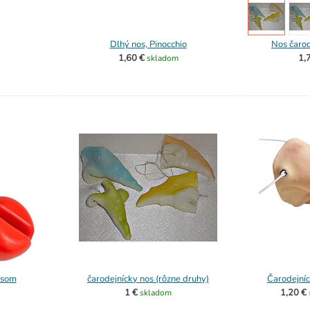
Dlhý nos, Pinocchio
Nos čarod
1,60 €
1,
skladom
osom
čarodejnícky nos (rôzne druhy)
Čarodejníc
1 €
1,20 €
skladom