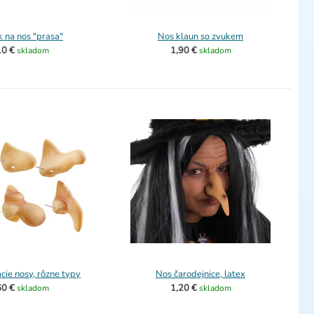
 na nos "prasa"
Nos klaun so zvukem
10 €
1,90 €
skladom
skladom
ie nosy, rôzne typy
Nos čarodejnice, latex
60 €
1,20 €
skladom
skladom