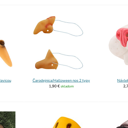
davicou
Čarodejnica/Halloween nos 2 typy
Návlek
1,90 €
2,
skladom