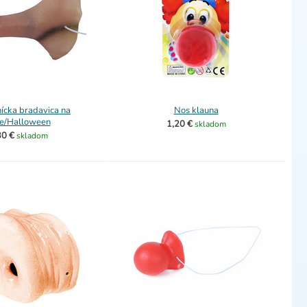
ícka bradavica na
Nos klauna
e/Halloween
1,20 €
skladom
30 €
skladom