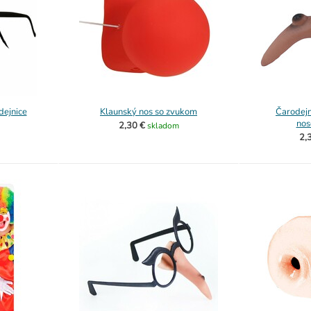
dejnice
Klaunský nos so zvukom
Čarodejn
nos
2,30 €
skladom
2,