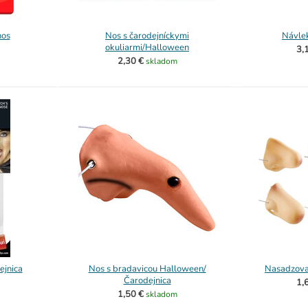
nos
Nos s čarodejníckymi
Návlek
okuliarmi/Halloween
3,
2,30 €
skladom
ejnica
Nos s bradavicou Halloween/
Nasadzovac
Čarodejnica
1,
1,50 €
skladom