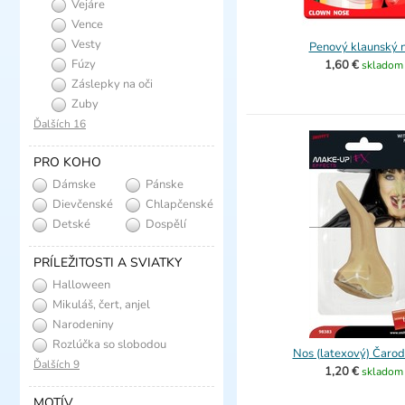
Vejáre
Vence
Vesty
Penový klaunský 
Fúzy
1,60 €
skladom
Záslepky na oči
Zuby
Ďalších 16
PRO KOHO
Dámske
Pánske
Dievčenské
Chlapčenské
Detské
Dospělí
PRÍLEŽITOSTI A SVIATKY
Halloween
Mikuláš, čert, anjel
Narodeniny
Rozlúčka so slobodou
Nos (latexový) Čarod
Ďalších 9
1,20 €
skladom
MOTÍV