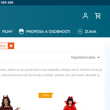
 585 486
FILMY
PROFESIA A OSOBNOSTI
ZĽAVA
tica
Najobľúbenejšie
mu, alebo sa len predviesť v tej najlepšej rohatej verzii, kostým čerta je
e
, ktoré dotvoria váš čertovský vzhľad. Uvidíte, že vám bude závidieť aj
-35%