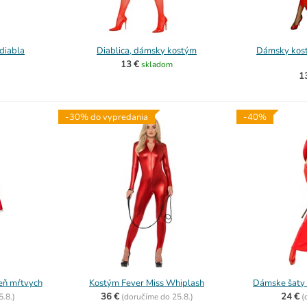
diabla
Diablica, dámsky kostým
Dámsky kost
13 €
skladom
1
-30% do vypredania
-40%
eň mŕtvych
Kostým Fever Miss Whiplash
Dámske šaty 
36 €
24 €
5.8.)
(
doručíme do
25.8.)
(