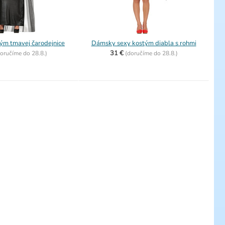
ým tmavej čarodejnice
Dámsky sexy kostým diabla s rohmi
31 €
oručíme do
28.8.)
(
doručíme do
28.8.)