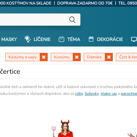
|
|
000 KOSTÝMOV NA SKLADE
DOPRAVA ZADARMO OD 70€
TEL. 0950
MASKY
LÍČENIE
TÉMA
DEKORÁCIE
Kostýmy a sady
Kostýmy
Dámske
Čert & čer
ertice
lušné deti a odmeniť tie dobré, užiť si ľudové slávnosti s trochou pekelného šar
onuku kostýmov a rôznych doplnkov, ako sú
rohy
,
šošovky
,
make-up
a
parochn