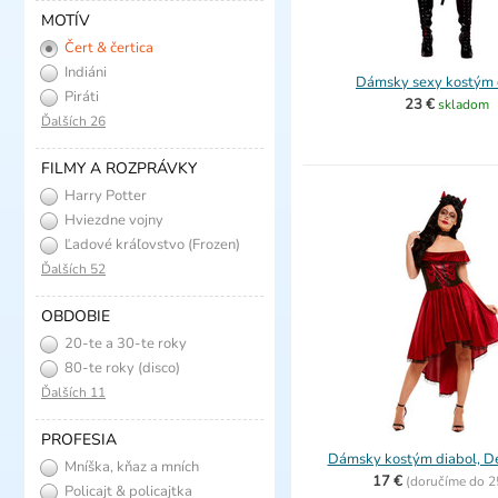
MOTÍV
Čert & čertica
Indiáni
Dámsky sexy kostým 
Piráti
23 €
skladom
Ďalších 26
FILMY A ROZPRÁVKY
Harry Potter
Hviezdne vojny
Ľadové kráľovstvo (Frozen)
Ďalších 52
OBDOBIE
20-te a 30-te roky
(charleston)
80-te roky (disco)
Ďalších 11
PROFESIA
Dámsky kostým diabol, D
Mníška, kňaz a mních
17 €
(
doručíme do
2
Policajt & policajtka