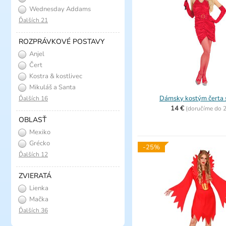
Wednesday Addams
Ďalších 21
ROZPRÁVKOVÉ POSTAVY
Anjel
Čert
Kostra & kostlivec
Mikuláš a Santa
Dámsky kostým čerta 
Ďalších 16
14 €
(
doručíme do
2
OBLASŤ
Mexiko
Grécko
-25%
Ďalších 12
ZVIERATÁ
Lienka
Mačka
Ďalších 36