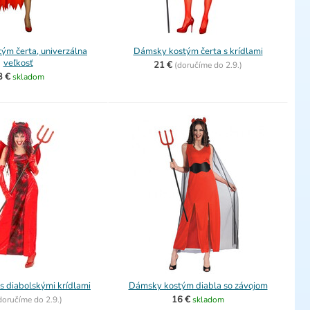
ým čerta, univerzálna
Dámsky kostým čerta s krídlami
veľkosť
21 €
(
doručíme do
2.9.)
3 €
skladom
s diabolskými krídlami
Dámsky kostým diabla so závojom
16 €
doručíme do
2.9.)
skladom