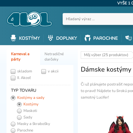
VYŠE 1 
KOSTÝMY
DOPLNKY
PAROCHNE
Karneval a
Netradičné
Môj výber (25 produktov)
párty
darčeky
Dámske kostýmy č
skladom
v akcii
II. Akosť
Či už plánujete postrašiť nepos
TYP TOVARU
to pravé! Nájdete tu širokú p
samotný Lucifer!
Kostýmy a sady
Kostýmy
Maskoti
Sady
Masky a škrabošky
Parochne