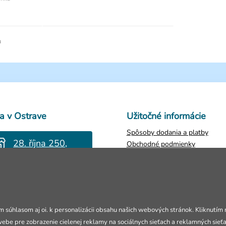
u
a v Ostrave
Užitočné informácie
Spôsoby dodania a platby
28. října 250,
Obchodné podmienky
Ostrava
Ochrana osobných údajov
Zistiť stav objednávky
Po-Pia: 10-18h
Vrátenie tovaru
Reklamácie
Kontakty
m súhlasom aj oi. k personalizácii obsahu našich webových stránok. Kliknutím
webe pre zobrazenie cielenej reklamy na sociálnych sieťach a reklamných sieť