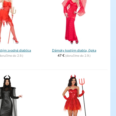
tým zvodná diablica
Dámsky kostým diabla, čipka
47 €
doručíme do
2.9.)
(
doručíme do
2.9.)