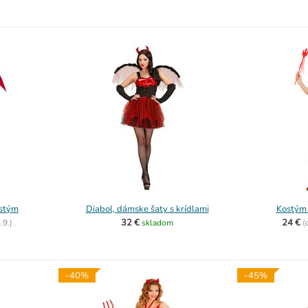
ostým
Diabol, dámske šaty s krídlami
Kostým 
32 €
24 €
.9.)
skladom
(
-40%
-45%