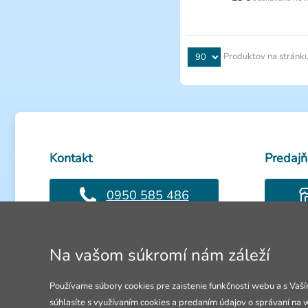
Produktov na stránk
Kontakt
Predajň
0950 585 486
Volejte Po-Pia: 8-18h
Otevřeno 
Na vašom súkromí nám záleží
info@4lol.cz
Používame súbory cookies pre zaistenie funkčnosti webu a s Vaší
Radi Vám poradíme a pomôžeme.
súhlasíte s využívaním cookies a predaním údajov o správaní na 