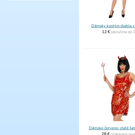
Dámsky kostým diabla 
12 €
(
doručíme do
2
Dámske červeno-zlaté šaty
28 €
očakávaná nov