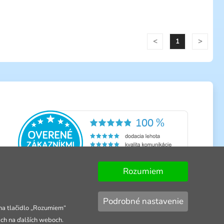
<
>
1
Rozumiem
Podrobné nastavenie
 na tlačidlo „Rozumiem“
ach na ďalších weboch.