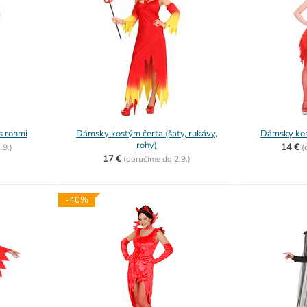
s rohmi
Dámsky kostým čerta (šaty, rukávy,
Dámsky kos
rohy)
14 €
.9.)
(
17 €
(
doručíme do
2.9.)
-40%