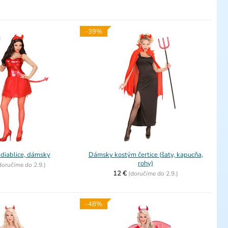
-39%
diablice, dámsky
Dámsky kostým čertice (šaty, kapucňa,
rohy)
doručíme do
2.9.)
12 €
(
doručíme do
2.9.)
-48%