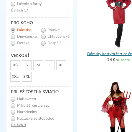
Líčenie a farby
Ďalších 17
PRO KOHO
Dámske
Pánske
Dievčenské
Chlapčenské
Detské
Dospělí
Dámsky kostým čertice če
VEĽKOSŤ
24 €
skladom
XS
S
M
L
XL
XXL
3XL
PRÍLEŽITOSTI A SVIATKY
Halloween
Mikuláš, čert, anjel
Narodeniny
Rozlúčka so slobodou
Ďalších 9