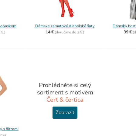
s opaskom
Dámske zamatové diabolské šaty
Dámsky kost
14 €
39 €
.9.)
(
doručíme do
2.9.)
(
d
Prohlédněte si celý
sortiment s motivem
Čert & čertica
Zobraziť
 s flitrami
inka