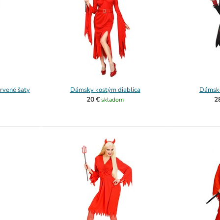
rvené šaty
Dámsky kostým diablica
Dámske
20 €
2
skladom