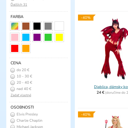
Ďalších 31
FARBA
-40%
CENA
do 20 €
10 - 30 €
20 - 40 €
Diablica, dámsky k
nad 40 €
24 €
(
doručíme do
2
Zadať vlastné
OSOBNOSTI
Elvis Presley
-40%
Charlie Chaplin
Michael Jackson