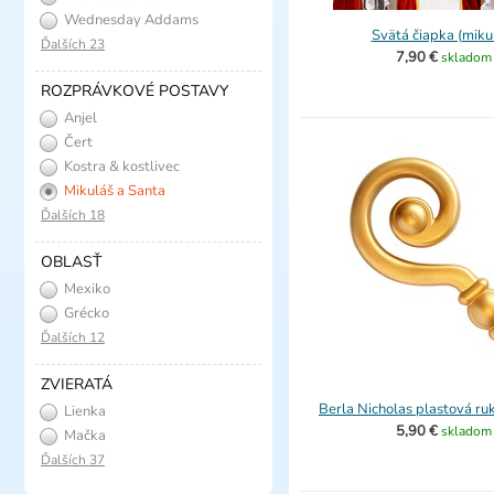
Wednesday Addams
Svätá čiapka (miku
Ďalších 23
7,90 €
skladom
ROZPRÁVKOVÉ POSTAVY
Anjel
Čert
Kostra & kostlivec
Mikuláš a Santa
Ďalších 18
OBLASŤ
Mexiko
Grécko
Ďalších 12
ZVIERATÁ
Berla Nicholas plastová ru
Lienka
5,90 €
skladom
Mačka
Ďalších 37