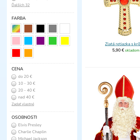
Ďalších 32
FARBA
Zlatá retiazka s kr
5,90 €
skladom
CENA
do 20 €
10 - 30 €
20 - 40 €
nad 40 €
Zadať vlastné
OSOBNOSTI
Elvis Presley
Charlie Chaplin
Michael Jackson