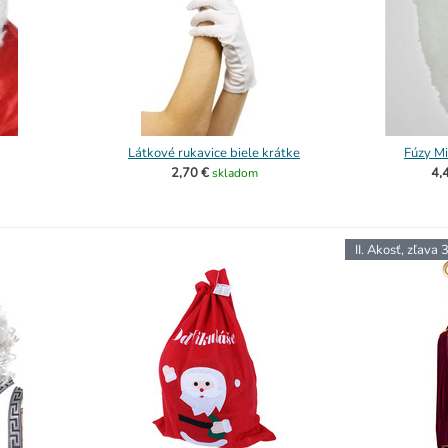
Látkové rukavice biele krátke
Fúzy Mi
2,70 €
4,
skladom
II. Akosť, zľava