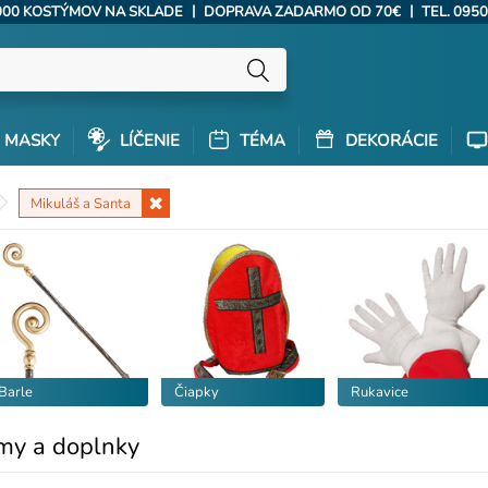
|
|
000 KOSTÝMOV NA SKLADE
DOPRAVA ZADARMO OD 70€
TEL. 0950
MASKY
LÍČENIE
TÉMA
DEKORÁCIE
Mikuláš a Santa
Barle
Čiapky
Rukavice
my a doplnky