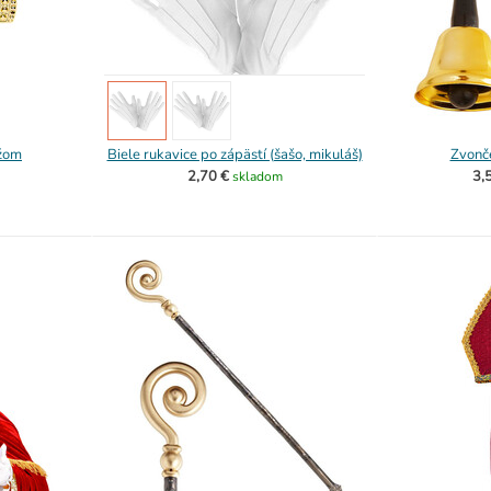
ížom
Biele rukavice po zápästí (šašo, mikuláš)
Zvonč
2,70 €
3,
skladom