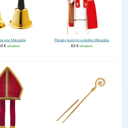
ek pre Mikuláša
Pánsky kostým svätého Mikuláša
50 €
63 €
skladom
skladom