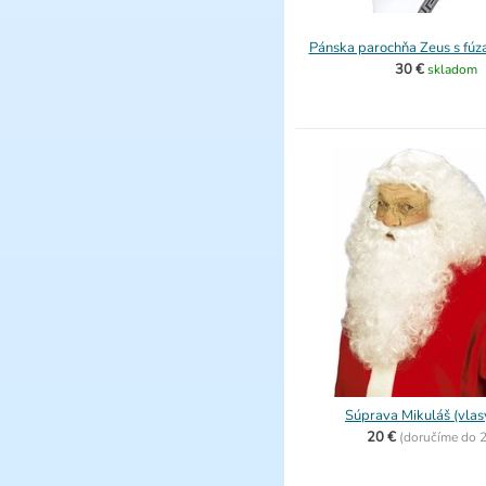
Pánska parochňa Zeus s fúz
30 €
skladom
Súprava Mikuláš (vlasy
20 €
(
doručíme do
2