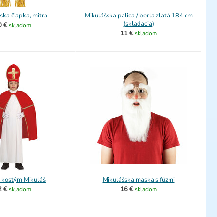
ska čiapka, mitra
Mikulášska palica / berla zlatá 184 cm
(skladacia)
0 €
skladom
11 €
skladom
 kostým Mikuláš
Mikulášska maska s fúzmi
2 €
16 €
skladom
skladom