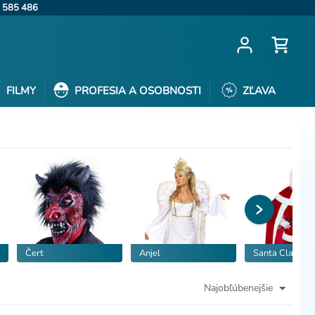
 585 486
FILMY
PROFESIA A OSOBNOSTI
ZĽAVA
Čert
Anjel
Santa Claus
Najobľúbenejšie