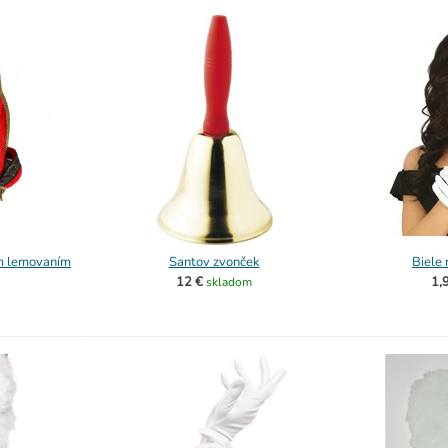
ým lemovaním
Santov zvonček
Biele 
12 €
1,
skladom