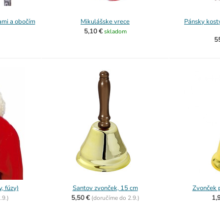
ami a obočím
Mikulášske vrece
Pánsky kostý
5,10 €
skladom
5
, fúzy)
Santov zvonček, 15 cm
Zvonček 
5,50 €
1,
.9.)
(
doručíme do
2.9.)