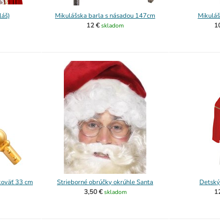
láš)
Mikulášska barla s násadou 147cm
Mikuláš
12 €
1
skladom
koväť 33 cm
Strieborné obrúčky okrúhle Santa
Detský
3,50 €
1
skladom