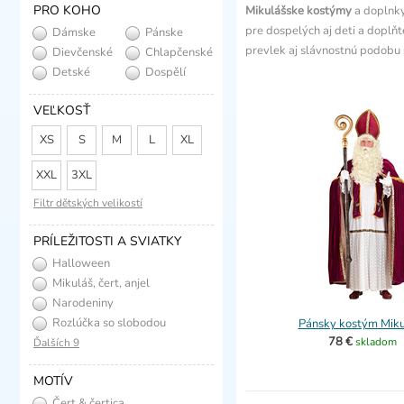
PRO KOHO
Mikulášske kostýmy
a doplnky
pre dospelých aj deti a doplňt
Dámske
Pánske
prevlek aj slávnostnú podobu
Dievčenské
Chlapčenské
Detské
Dospělí
VEĽKOSŤ
XS
S
M
L
XL
XXL
3XL
Filtr dětských velikostí
PRÍLEŽITOSTI A SVIATKY
Halloween
Mikuláš, čert, anjel
Narodeniny
Rozlúčka so slobodou
Pánsky kostým Miku
78 €
skladom
Ďalších 9
MOTÍV
Čert & čertica