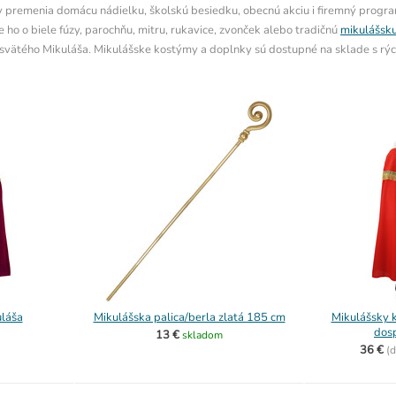
 premenia domácu nádielku, školskú besiedku, obecnú akciu i firemný progr
e ho o biele fúzy, parochňu, mitru, rukavice, zvonček alebo tradičnú
mikulášsku
 svätého Mikuláša. Mikulášske kostýmy a doplnky sú dostupné na sklade s r
láša
Mikulášska palica/berla zlatá 185 cm
Mikulášsky 
dos
13 €
skladom
36 €
(
d