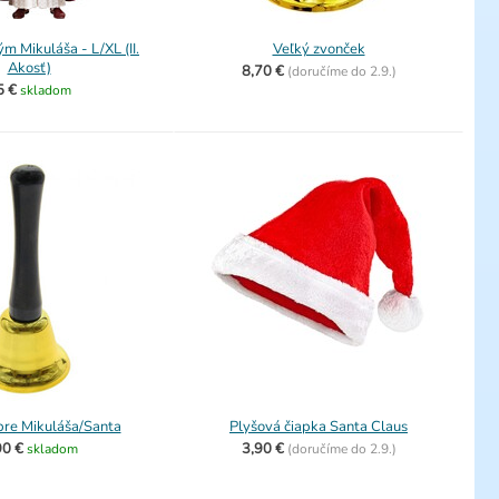
m Mikuláša - L/XL (II.
Veľký zvonček
Akosť)
8,70 €
(
doručíme do
2.9.)
5 €
skladom
pre Mikuláša/Santa
Plyšová čiapka Santa Claus
90 €
3,90 €
skladom
(
doručíme do
2.9.)