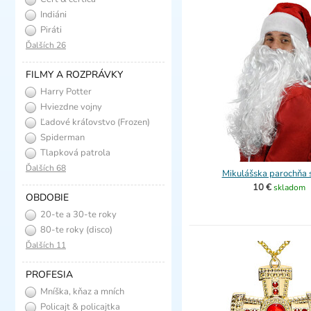
Indiáni
Piráti
Ďalších 26
FILMY A ROZPRÁVKY
Harry Potter
Hviezdne vojny
Ľadové kráľovstvo (Frozen)
Spiderman
Tlapková patrola
Ďalších 68
Mikulášska parochňa s
10 €
skladom
OBDOBIE
20-te a 30-te roky
(charleston)
80-te roky (disco)
Ďalších 11
PROFESIA
Mníška, kňaz a mních
Policajt & policajtka