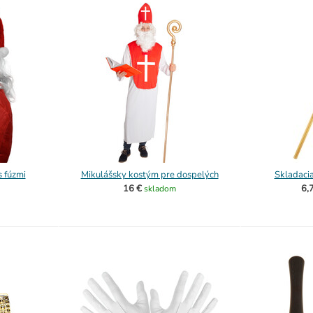
 fúzmi
Mikulášsky kostým pre dospelých
Skladacia
16 €
6,
skladom