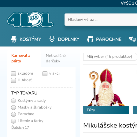
VYŠE 1 
KOSTÝMY
DOPLNKY
PAROCHNE
Karneval a
Netradičné
Môj výber (45 produktov)
párty
darčeky
skladom
v akcii
II. Akosť
TYP TOVARU
Kostýmy a sady
Masky a škrabošky
Fúzy
Parochne
Líčenie a farby
Mikulášske kostý
Ďalších 17