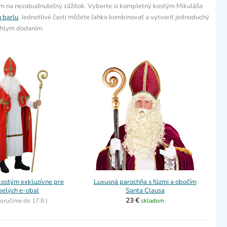
am na nezabudnuteľný zážitok. Vyberte si kompletný kostým Mikuláša
 barlu
. Jednotlivé časti môžete ľahko kombinovať a vytvoriť jednoduchý
ýchlym dodaním.
kostým exkluzívne pre
Luxusná parochňa s fúzmi a obočím
pelých e-obal
Santa Clausa
23 €
oručíme do
17.8.)
skladom