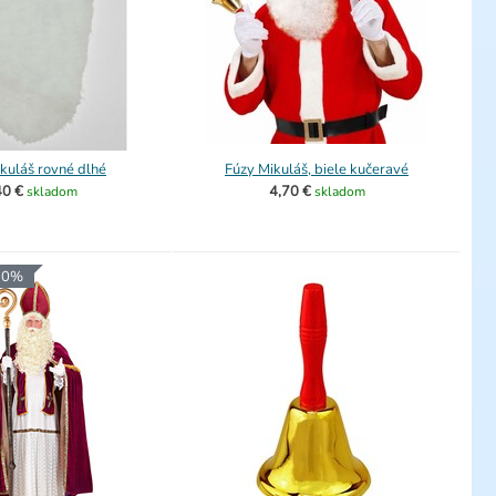
kuláš rovné dlhé
Fúzy Mikuláš, biele kučeravé
40 €
4,70 €
skladom
skladom
 30%