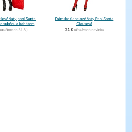
šové šaty pani Santa
Dámske flanelové šaty Pani Santa
so sukňou a kabátom
Clausová
21 €
oručíme do
31.8.)
očakávaná novinka