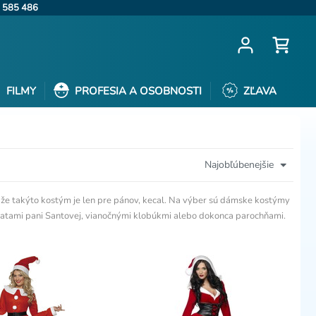
 585 486
FILMY
PROFESIA A OSOBNOSTI
ZĽAVA
Najobľúbenejšie
, že takýto kostým je len pre pánov, kecal. Na výber sú dámske kostýmy
 šatami pani Santovej, vianočnými klobúkmi alebo dokonca parochňami.