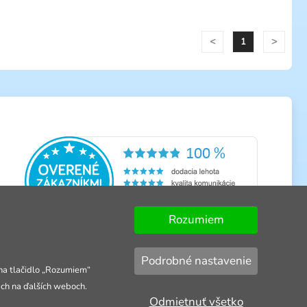
<
>
1
Rozumiem
Podrobné nastavenie
 na tlačidlo „Rozumiem“
ach na ďalších weboch.
Odmietnuť všetko