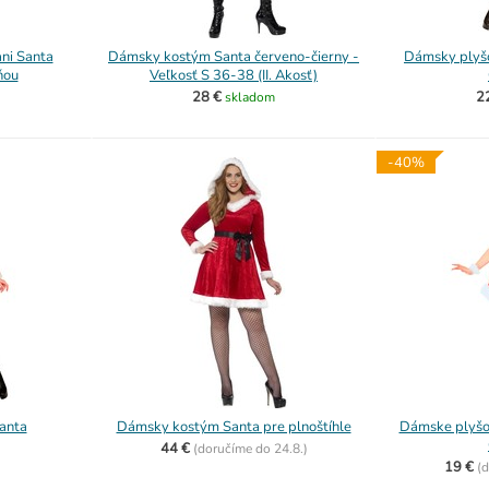
ni Santa
Dámsky kostým Santa červeno-čierny -
Dámsky plyšo
ňou
Veľkosť S 36-38 (II. Akosť)
28 €
2
skladom
-40%
anta
Dámsky kostým Santa pre plnoštíhle
Dámske plyšov
44 €
(
doručíme do
24.8.)
19 €
(
d