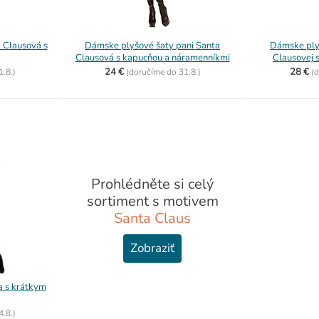
 Clausová s
Dámske plyšové šaty pani Santa
Dámske ply
Clausová s kapucňou a náramenníkmi
Clausovej 
24 €
28 €
1.8.)
(
doručíme do
31.8.)
(
d
Prohlédněte si celý
sortiment s motivem
Santa Claus
Zobraziť
 s krátkym
4.8.)