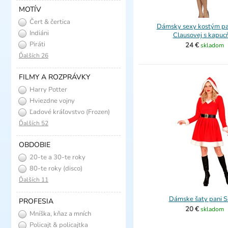
MOTÍV
Čert & čertica
Dámsky sexy kostým pa
Indiáni
Clausovej s kapuc
Piráti
24 €
skladom
Ďalších 26
FILMY A ROZPRÁVKY
Harry Potter
Hviezdne vojny
Ľadové kráľovstvo (Frozen)
Ďalších 52
OBDOBIE
20-te a 30-te roky
(charleston)
80-te roky (disco)
Ďalších 11
Dámske šaty pani S
PROFESIA
20 €
skladom
Mníška, kňaz a mních
Policajt & policajtka