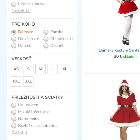
Líčenie a farby
Ďalších 17
PRO KOHO
Dámske
Pánske
Dievčenské
Chlapčenské
Detské
Dospělí
Dámsky kostým Santa (
30 €
skladom
VEĽKOSŤ
XS
S
M
L
XL
XXL
3XL
PRÍLEŽITOSTI A SVIATKY
Halloween
Mikuláš, čert, anjel
Narodeniny
Rozlúčka so slobodou
Ďalších 9