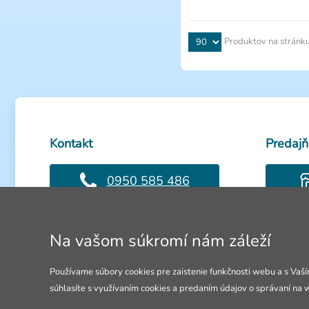
Produktov na stránk
Kontakt
Predajň
0950 585 486
Volejte Po-Pia: 8-18h
Otevřeno 
Na vašom súkromí nám záleží
info@4lol.cz
Používame súbory cookies pre zaistenie funkčnosti webu a s Vaší
Radi Vám poradíme a pomôžeme.
súhlasíte s využívaním cookies a predaním údajov o správaní na 