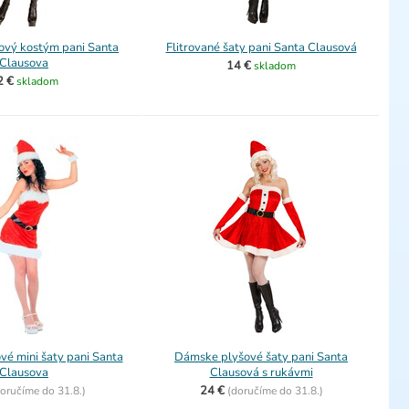
vý kostým pani Santa
Flitrované šaty pani Santa Clausová
Clausova
14 €
skladom
2 €
skladom
é mini šaty pani Santa
Dámske plyšové šaty pani Santa
Clausova
Clausová s rukávmi
24 €
oručíme do
31.8.)
(
doručíme do
31.8.)