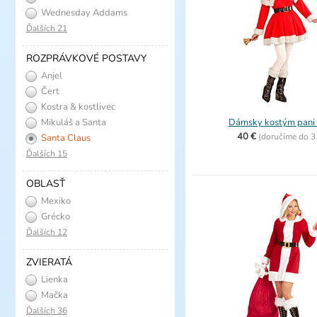
Wednesday Addams
Ďalších 21
ROZPRÁVKOVÉ POSTAVY
Anjel
Čert
Kostra & kostlivec
Mikuláš a Santa
Dámsky kostým pani
40 €
(
doručíme do
3
Santa Claus
Ďalších 15
OBLASŤ
Mexiko
Grécko
Ďalších 12
ZVIERATÁ
Lienka
Mačka
Ďalších 36