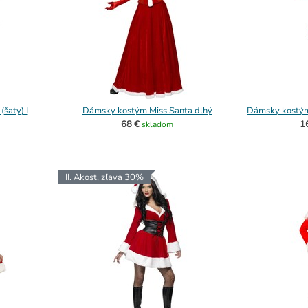
šaty) I
Dámsky kostým Miss Santa dlhý
Dámsky kostým
68 €
1
skladom
II. Akosť, zľava 30%