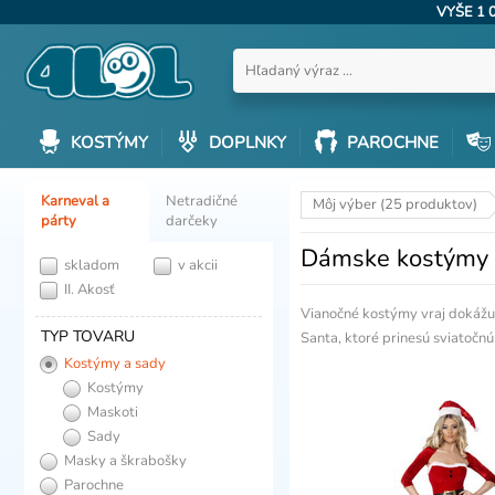
VYŠE 1 
KOSTÝMY
DOPLNKY
PAROCHNE
Karneval a
Netradičné
Môj výber (25 produktov)
párty
darčeky
Dámske kostýmy 
skladom
v akcii
II. Akosť
Vianočné kostýmy vraj dokážu 
TYP TOVARU
Santa, ktoré prinesú sviatočn
Kostýmy a sady
Kostýmy
Maskoti
Sady
Masky a škrabošky
Parochne