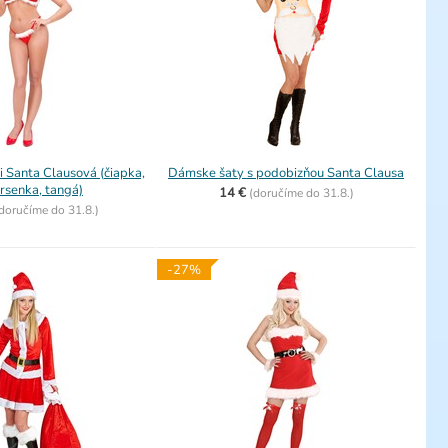
i Santa Clausová (čiapka,
Dámske šaty s podobizňou Santa Clausa
rsenka, tangá)
14 €
(
doručíme do
31.8.)
doručíme do
31.8.)
-27%