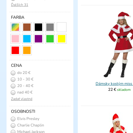
Ďalších 31
FARBA
CENA
do 20 €
10 - 30 €
Dámsky kostým miss
20 - 40 €
22 €
skladom
nad 40 €
Zadať vlastné
OSOBNOSTI
Elvis Presley
Charlie Chaplin
Michael Jackson