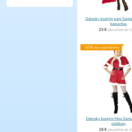
Dámsky kostým pani Santa
kapucňou
23 €
(
doručíme do
3
-50% do vypredania
Dámsky kostým Miss Santa
plášťom
18 €
(
doručíme do
2