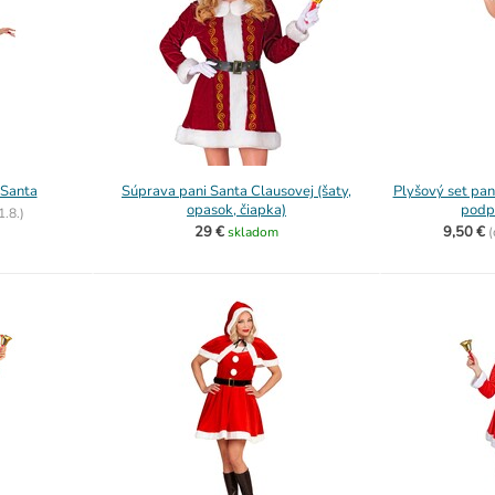
 Santa
Súprava pani Santa Clausovej (šaty,
Plyšový set pan
opasok, čiapka)
podp
1.8.)
29 €
9,50 €
skladom
(