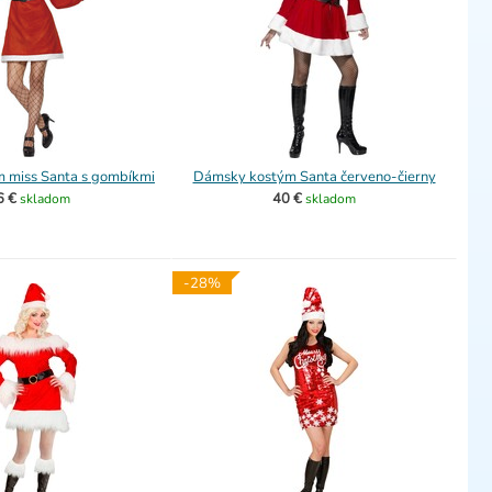
 miss Santa s gombíkmi
Dámsky kostým Santa červeno-čierny
6 €
40 €
skladom
skladom
-28%