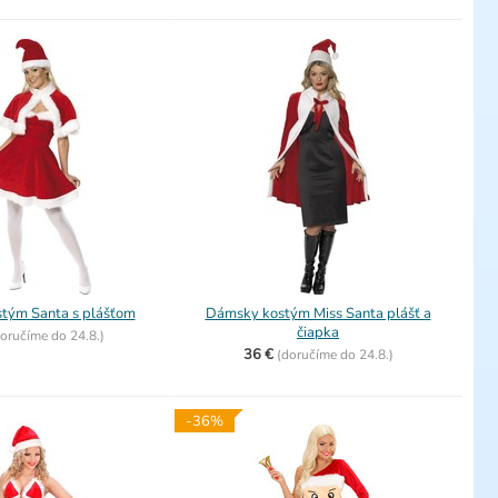
tým Santa s plášťom
Dámsky kostým Miss Santa plášť a
čiapka
oručíme do
24.8.)
36 €
(
doručíme do
24.8.)
-36%