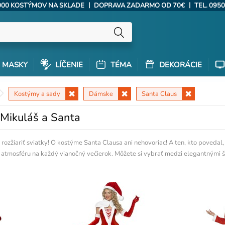
|
|
000 KOSTÝMOV NA SKLADE
DOPRAVA ZADARMO OD 70€
TEL. 0950
MASKY
LÍČENIE
TÉMA
DEKORÁCIE
Kostýmy a sady
Dámske
Santa Claus
Mikuláš a Santa
rozžiariť sviatky! O kostýme Santa Clausa ani nehovoriac! A ten, kto povedal
ú atmosféru na každý vianočný večierok. Môžete si vybrať medzi elegantnými