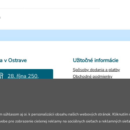
u
a v Ostrave
Užitočné informácie
Spôsoby dodania a platby
28. října 250,
Obchodné podmienky
Ostrava
Ochrana osobných údajov
Zistiť stav objednávky
Po-Pia: 10-18h
Vrátenie tovaru
Reklamácie
Kontakty
m súhlasom aj oi. k personalizácii obsahu našich webových stránok. Kliknutím
webe pre zobrazenie cielenej reklamy na sociálnych sieťach a reklamných sieť