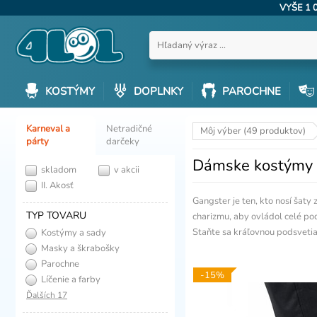
VYŠE 1 
KOSTÝMY
DOPLNKY
PAROCHNE
Karneval a
Netradičné
Môj výber (49 produktov)
párty
darčeky
Dámske kostýmy 
skladom
v akcii
II. Akosť
Gangster je ten, kto nosí šaty
TYP TOVARU
charizmu, aby ovládol celé po
Staňte sa kráľovnou podsvetia,
Kostýmy a sady
Masky a škrabošky
Parochne
-15%
Líčenie a farby
Ďalších 17