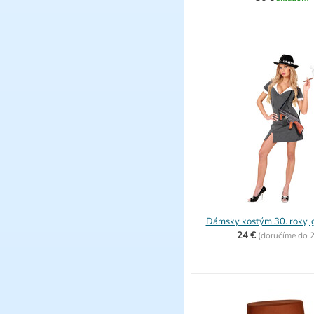
Dámsky kostým 30. roky, 
24 €
(
doručíme do
2