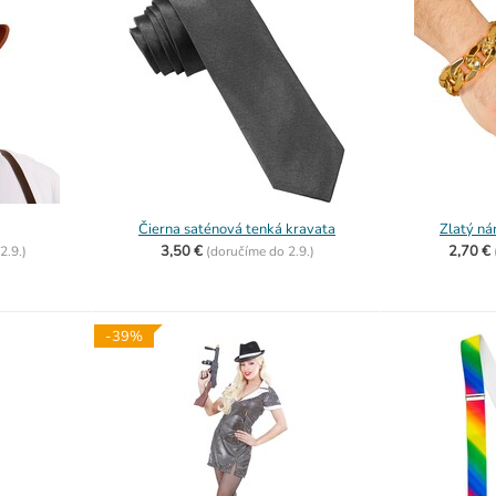
Čierna saténová tenká kravata
Zlatý ná
3,50 €
2,70 €
2.9.)
(
doručíme do
2.9.)
-39%