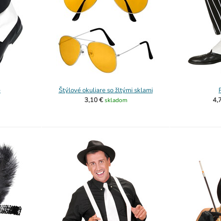
e
Štýlové okuliare so žltými sklami
3,10 €
4,
skladom