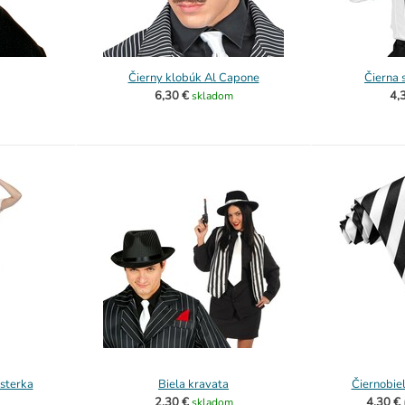
Čierny klobúk Al Capone
Čierna 
6,30 €
4,
skladom
sterka
Biela kravata
Čiernobie
2,30 €
4,30 €
skladom