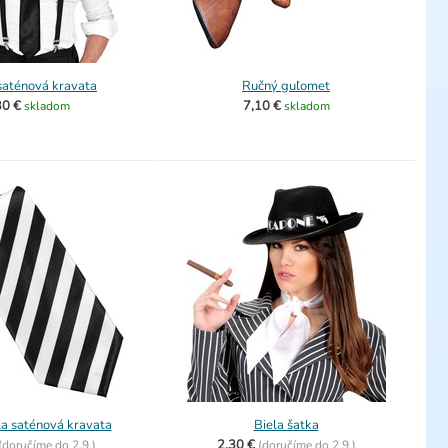
saténová kravata
Ručný guľomet
30 €
7,10 €
skladom
skladom
la saténová kravata
Biela šatka
2,30 €
(
doručíme do
2.9.)
(
doručíme do
2.9.)