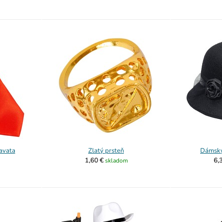
avata
Zlatý prsteň
Dámsky
1,60 €
6,
skladom