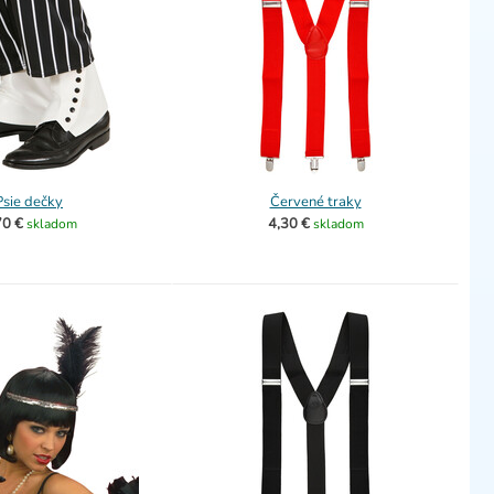
Psie dečky
Červené traky
70 €
4,30 €
skladom
skladom