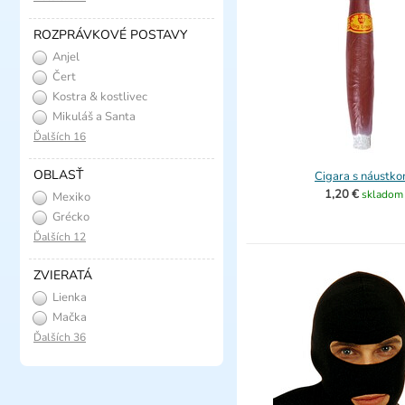
ROZPRÁVKOVÉ POSTAVY
Anjel
Čert
Kostra & kostlivec
Mikuláš a Santa
Ďalších 16
OBLASŤ
Cigara s náustk
1,20 €
skladom
Mexiko
Grécko
Ďalších 12
ZVIERATÁ
Lienka
Mačka
Ďalších 36