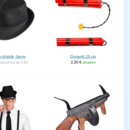
 klobúk, čierny
Dynamit 25 cm
2,30 €
(
doručíme do
2.9.)
skladom