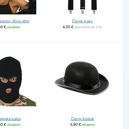
igarety 30cm dlhý
Čierne traky
50 €
4,30 €
skladom
(
doručíme do
2.9.)
dejská kukla
Čierny klobúk
50 €
3,90 €
skladom
skladom