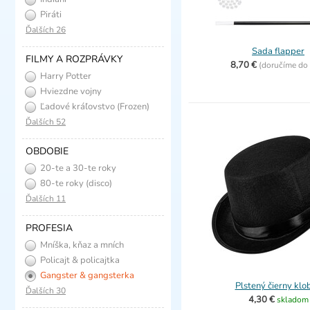
Piráti
Ďalších 26
Sada flapper
FILMY A ROZPRÁVKY
8,70 €
(
doručíme do
Harry Potter
Hviezdne vojny
Ľadové kráľovstvo (Frozen)
Ďalších 52
OBDOBIE
20-te a 30-te roky
(charleston)
80-te roky (disco)
Ďalších 11
PROFESIA
Mníška, kňaz a mních
Policajt & policajtka
Gangster & gangsterka
Plstený čierny klo
Ďalších 30
4,30 €
skladom