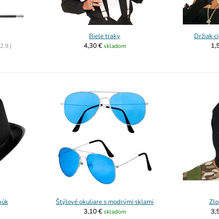
Biele traky
Držiak c
4,30 €
1,
2.9.)
skladom
búk
Štýlové okuliare s modrými sklami
Zlo
3,10 €
3,
skladom