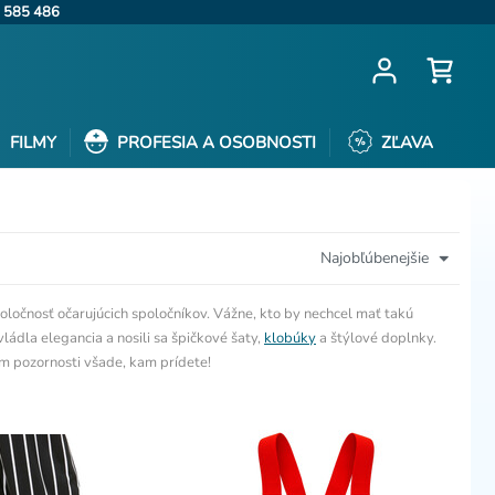
 585 486
FILMY
PROFESIA A OSOBNOSTI
ZĽAVA
Najobľúbenejšie
poločnosť očarujúcich spoločníkov. Vážne, kto by nechcel mať takú
ádla elegancia a nosili sa špičkové šaty,
klobúky
a štýlové doplnky.
dom pozornosti všade, kam prídete!