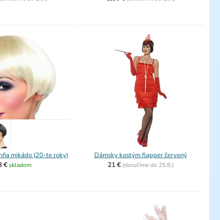
ňa mikádo (20-te roky)
Dámsky kostým flapper červený
3 €
21 €
skladom
(
doručíme do
25.8.)