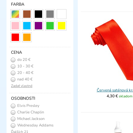
FARBA
CENA
do 20 €
10 - 30 €
20 - 40 €
nad 40 €
Zadať vlastné
Červená saténová kr
4,30 €
skladom
OSOBNOSTI
Elvis Presley
Charlie Chaplin
Michael Jackson
Wednesday Addams
Ďalších 21