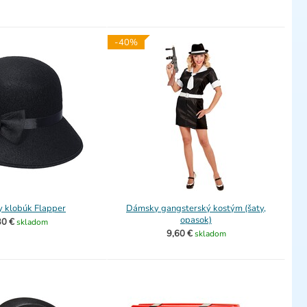
-40%
 klobúk Flapper
Dámsky gangsterský kostým (šaty,
opasok)
30 €
skladom
9,60 €
skladom