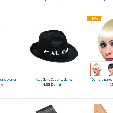
-40%
gangsterka
Klobúk Al Capone, čierny
Dámska paroch
4,30 €
1
.9.)
skladom