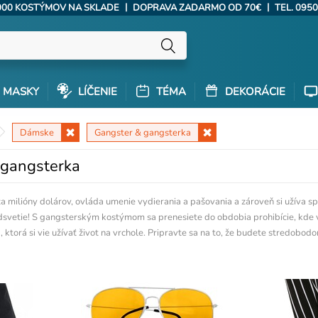
|
|
000 KOSTÝMOV NA SKLADE
DOPRAVA ZADARMO OD 70€
TEL. 0950
MASKY
LÍČENIE
TÉMA
DEKORÁCIE
Dámske
Gangster & gangsterka
gangsterka
 za milióny dolárov, ovláda umenie vydierania a pašovania a zároveň si užíva s
dsvetie! S gangsterským kostýmom sa prenesiete do obdobia prohibície, kde vl
 ktorá si vie užívať život na vrchole. Pripravte sa na to, že budete stredobo