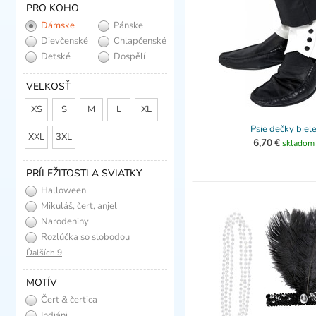
PRO KOHO
Dámske
Pánske
Dievčenské
Chlapčenské
Detské
Dospělí
VEĽKOSŤ
XS
S
M
L
XL
Psie dečky biel
XXL
3XL
6,70 €
skladom
PRÍLEŽITOSTI A SVIATKY
Halloween
Mikuláš, čert, anjel
Narodeniny
Rozlúčka so slobodou
Ďalších 9
MOTÍV
Čert & čertica
Indiáni