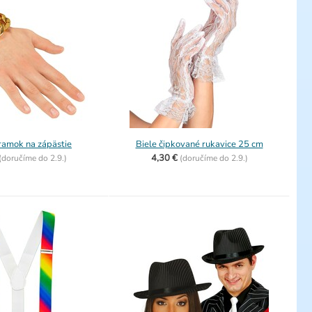
ramok na zápästie
Biele čipkované rukavice 25 cm
4,30 €
(
doručíme do
2.9.)
(
doručíme do
2.9.)