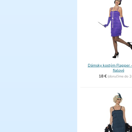
Dámsky kostým Flapper -
fialové
18 €
(
doručíme do
2