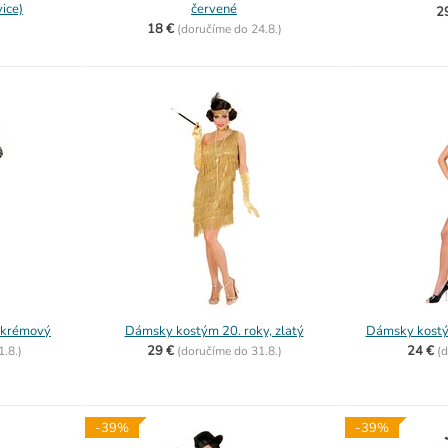
vice)
červené
2
18 €
(
doručíme do
24.8.)
 krémový
Dámsky kostým 20. roky, zlatý
Dámsky kostý
29 €
24 €
1.8.)
(
doručíme do
31.8.)
(
d
-39%
-39%