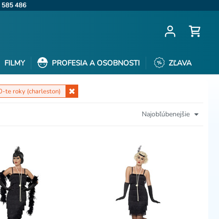
 585 486
FILMY
PROFESIA A OSOBNOSTI
ZĽAVA
0-te roky (charleston)
Najobľúbenejšie