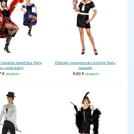
kankán tanečnice (šaty,
Dámsky gangsterský kostým (šaty,
vy, podväzky)
opasok)
7 €
9,60 €
skladom
skladom