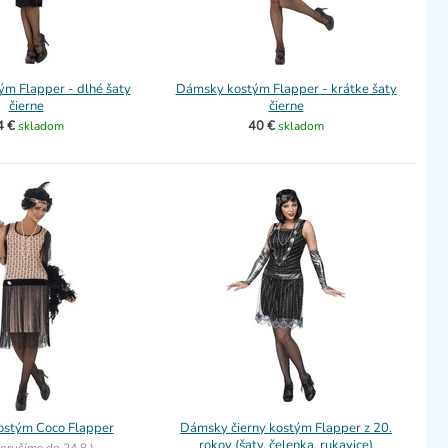
m Flapper - dlhé šaty
Dámsky kostým Flapper - krátke šaty
čierne
čierne
4 €
40 €
skladom
skladom
stým Coco Flapper
Dámsky čierny kostým Flapper z 20.
rokov (šaty, čelenka, rukavice)