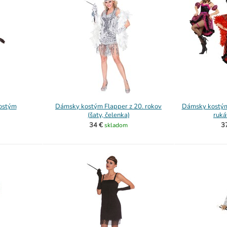
ostým
Dámsky kostým Flapper z 20. rokov
Dámsky kostým 
(šaty, čelenka)
ruká
34 €
3
skladom