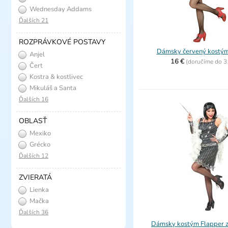
Wednesday Addams
Ďalších 21
ROZPRÁVKOVÉ POSTAVY
Dámsky červený kostým
Anjel
16 €
(
doručíme do
3
Čert
Kostra & kostlivec
Mikuláš a Santa
Ďalších 16
OBLASŤ
Mexiko
Grécko
Ďalších 12
ZVIERATÁ
Lienka
Mačka
Ďalších 36
Dámsky kostým Flapper z