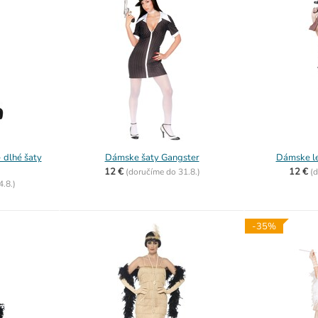
 dlhé šaty
Dámske šaty Gangster
Dámske le
12 €
12 €
(
doručíme do
31.8.)
(
d
4.8.)
-35%