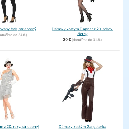
ovaný frak, strieborný
Dámsky kostým Flapper z 20. rokov,
čierny
oručíme do
24.8.)
30 €
(
doručíme do
31.8.)
 z 20. roky, strieborný
Dámsky kostým Gangsterka