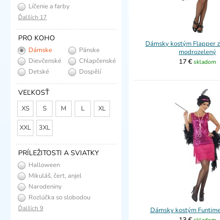
Líčenie a farby
Ďalších 17
PRO KOHO
Dámsky kostým Flapper z 
Dámske
Pánske
modrozelený
Dievčenské
Chlapčenské
17 €
skladom
Detské
Dospělí
VEĽKOSŤ
XS
S
M
L
XL
XXL
3XL
PRÍLEŽITOSTI A SVIATKY
Halloween
Mikuláš, čert, anjel
Narodeniny
Rozlúčka so slobodou
Ďalších 9
Dámsky kostým Funtime