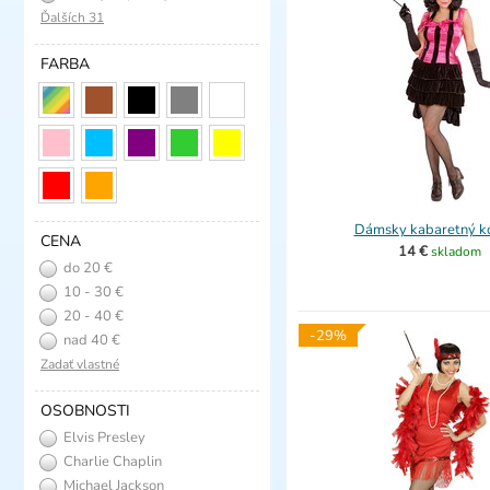
Ďalších 31
FARBA
Dámsky kabaretný k
CENA
14 €
skladom
do 20 €
10 - 30 €
20 - 40 €
-29%
nad 40 €
Zadať vlastné
OSOBNOSTI
Elvis Presley
Charlie Chaplin
Michael Jackson