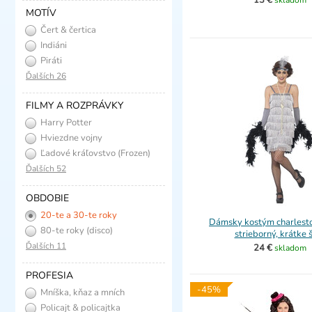
13 €
skladom
MOTÍV
Čert & čertica
Indiáni
Piráti
Ďalších 26
FILMY A ROZPRÁVKY
Harry Potter
Hviezdne vojny
Ľadové kráľovstvo (Frozen)
Ďalších 52
OBDOBIE
20-te a 30-te roky
Dámsky kostým charlesto
(charleston)
80-te roky (disco)
strieborný, krátke 
Ďalších 11
24 €
skladom
PROFESIA
-45%
Mníška, kňaz a mních
Policajt & policajtka