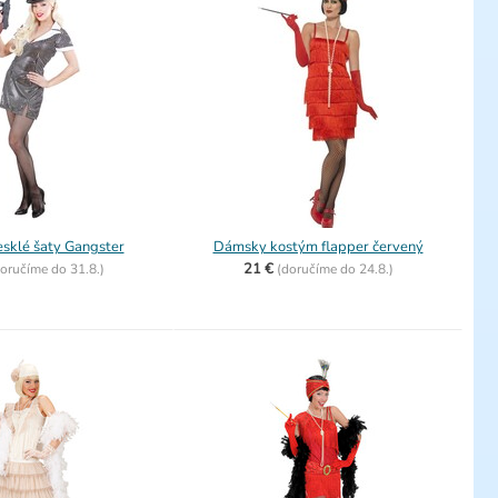
sklé šaty Gangster
Dámsky kostým flapper červený
21 €
oručíme do
31.8.)
(
doručíme do
24.8.)