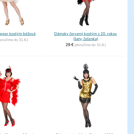
pper kostým béžová
Dámsky červený kostým z 20. rokov
(šaty, čelenka)
oručíme do
31.8.)
29 €
(
doručíme do
31.8.)