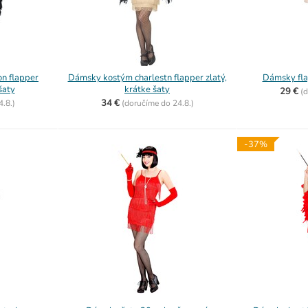
n flapper
Dámsky kostým charlestn flapper zlatý,
Dámsky fla
šaty
krátke šaty
29 €
(
d
34 €
4.8.)
(
doručíme do
24.8.)
-37%