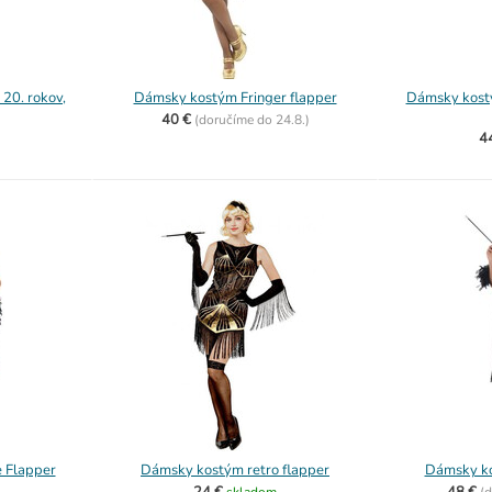
20. rokov,
Dámsky kostým Fringer flapper
Dámsky kostý
40 €
(
doručíme do
24.8.)
4
 Flapper
Dámsky kostým retro flapper
Dámsky ko