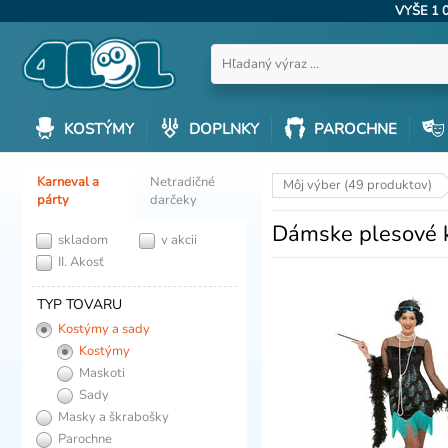
VYŠE 1 
KOSTÝMY
DOPLNKY
PAROCHNE
Karneval a
Netradičné
Môj výber (49 produktov)
párty
darčeky
Dámske plesové k
skladom
v akcii
II. Akosť
TYP TOVARU
Kostýmy a sady
Kostýmy
Maskoti
Sady
Masky a škrabošky
Parochne