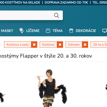
|
|
000 KOSTÝMOV NA SKLADE
DOPRAVA ZADARMO OD 70€
TEL. 0950
MASKY
LÍČENIE
TÉMA
DEKORÁCIE
Kostýmy a sady
Kostýmy
Dámske
20-te a 3
ostýmy Flapper v štýle 20. a 30. rokov