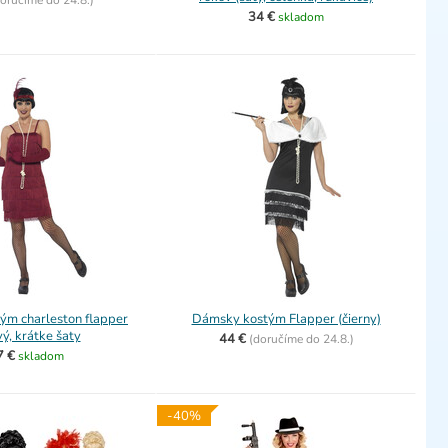
oručíme do
24.8.)
34 €
skladom
ým charleston flapper
Dámsky kostým Flapper (čierny)
vý, krátke šaty
44 €
(
doručíme do
24.8.)
7 €
skladom
-40%