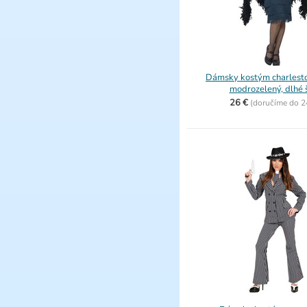
Dámsky kostým charlesto
modrozelený, dlhé 
26 €
(
doručíme do
2