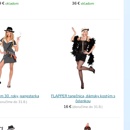
9 €
36 €
skladom
skladom
m 30. roky, gangsterka
FLAPPER tanečnica, dámsky kostým s
čelenkou
oručíme do
31.8.)
16 €
(
doručíme do
31.8.)