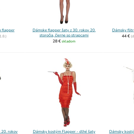
 flapper
Dámske flapper šaty z 30. rokov 20.
Dámsky flitr
storočia, čierne so strapcami
44 €
1.8.)
(
d
28 €
skladom
 20. rokov
Dámsky kostým Flapper - dlhé šaty
Dámsky kostým