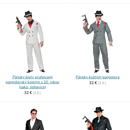
Pánsky biely pruhovaný
Pánsky kostým gangstera
gangsterský kostým z 20. rokov
32 €
(
3.9.)
(sako, nohavice)
32 €
(
3.9.)