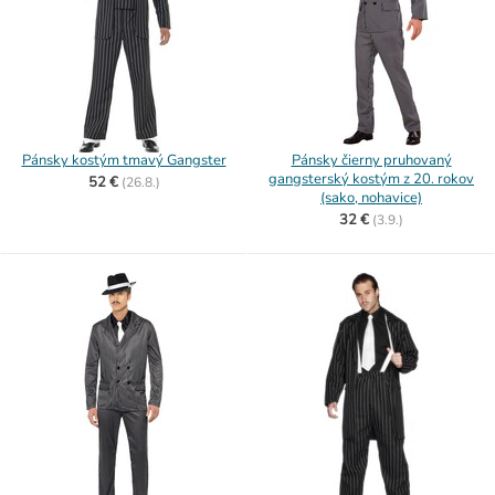
Pánsky kostým tmavý Gangster
Pánsky čierny pruhovaný
gangsterský kostým z 20. rokov
52 €
(
26.8.)
(sako, nohavice)
32 €
(
3.9.)