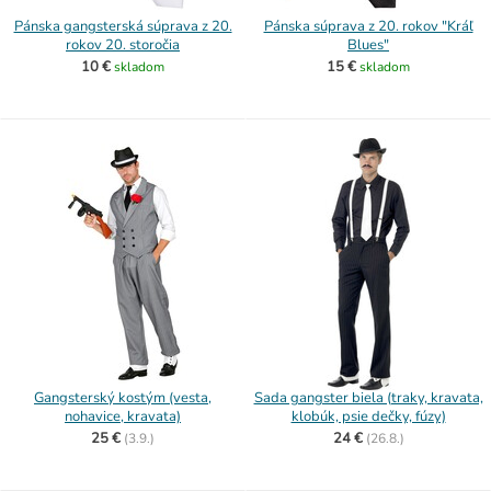
Pánska gangsterská súprava z 20.
Pánska súprava z 20. rokov "Kráľ
rokov 20. storočia
Blues"
10 €
15 €
skladom
skladom
Gangsterský kostým (vesta,
Sada gangster biela (traky, kravata,
nohavice, kravata)
klobúk, psie dečky, fúzy)
25 €
24 €
(
3.9.)
(
26.8.)