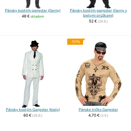
Pánsky kostým gangster (čierny)
Pánsky kostým gangster (čierny s
bielymi prúžkami)
48 €
skladom
52 €
(
26.8.)
-50%
Pánsky kostým Gangster (biely)
Pánske tričko Gangster
60 €
4,70 €
(
26.8.)
(
3.9.)