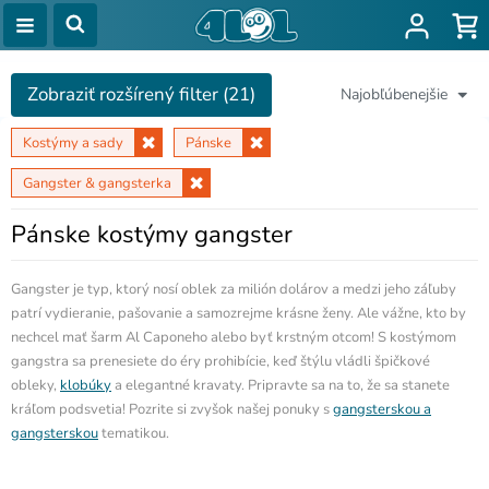
Zobraziť rozšírený filter (21)
Najobľúbenejšie
Kostýmy a sady
Pánske
Gangster & gangsterka
Pánske kostýmy gangster
Gangster je typ, ktorý nosí oblek za milión dolárov a medzi jeho záľuby
patrí vydieranie, pašovanie a samozrejme krásne ženy. Ale vážne, kto by
nechcel mať šarm Al Caponeho alebo byť krstným otcom! S kostýmom
gangstra sa prenesiete do éry prohibície, keď štýlu vládli špičkové
obleky,
klobúky
a elegantné kravaty. Pripravte sa na to, že sa stanete
kráľom podsvetia! Pozrite si zvyšok našej ponuky s
gangsterskou a
gangsterskou
tematikou.