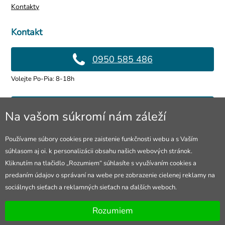
Kontakty
Kontakt
0950 585 486
Volejte Po-Pia: 8-18h
info@4lol.cz
Na vašom súkromí nám záleží
Radi Vám poradíme a pomôžeme.
Používame súbory cookies pre zaistenie funkčnosti webu a s Vaším
súhlasom aj oi. k personalizácii obsahu našich webových stránok.
Predajňa v Ostrave
Kliknutím na tlačidlo „Rozumiem“ súhlasíte s využívaním cookies a
predaním údajov o správaní na webe pre zobrazenie cielenej reklamy na
28. října 250, Ostrava
sociálnych sieťach a reklamných sieťach na ďalších weboch.
Otevřeno Po-Pia: 10-18h
Rozumiem