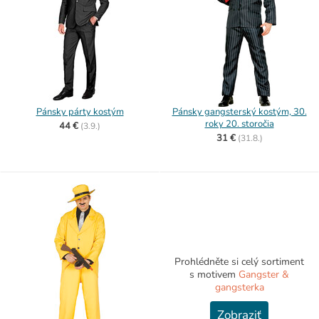
Pánsky párty kostým
Pánsky gangsterský kostým, 30.
roky 20. storočia
44 €
(
3.9.)
31 €
(
31.8.)
Prohlédněte si celý sortiment
s motivem
Gangster &
gangsterka
Zobraziť