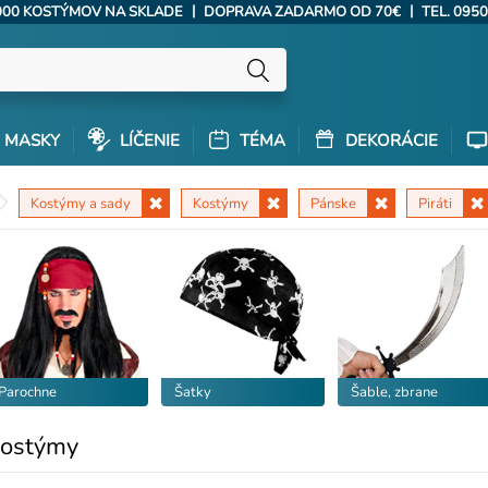
|
|
000 KOSTÝMOV NA SKLADE
DOPRAVA ZADARMO OD 70€
TEL. 0950
MASKY
LÍČENIE
TÉMA
DEKORÁCIE
Kostýmy a sady
Kostýmy
Pánske
Piráti
Parochne
Šatky
Šable, zbrane
kostýmy