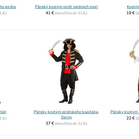
o piráta
Pánský kostým pirát siedmich morí
Kostým
41 €
19 €
1.8.)
(
doručíme do
31.8.)
(
d
itán
Pánsky kostým pirátskeho kapitána,
Pánsky kostým P
čierny
22 €
1.8.)
(
d
37 €
(
doručíme do
31.8.)