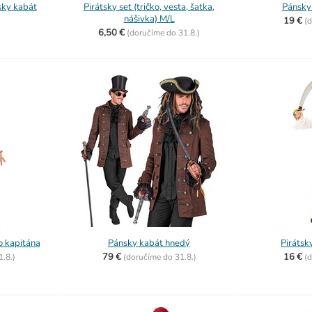
sky kabát
Pirátsky set (tričko, vesta, šatka,
Pánsky
nášivka) M/L
19 €
(
d
6,50 €
(
doručíme do
31.8.)
o kapitána
Pánsky kabát hnedý
Pirátsk
79 €
16 €
1.8.)
(
doručíme do
31.8.)
(
d