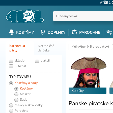
VYŠE 1 
KOSTÝMY
DOPLNKY
PAROCHNE
Karneval a
Netradičné
Môj výber (45 produktov)
párty
darčeky
skladom
v akcii
II. Akosť
TYP TOVARU
Kostýmy a sady
Kostýmy
Klobúky
Maskoti
Sady
Pánske pirátske 
Masky a škrabošky
Parochne