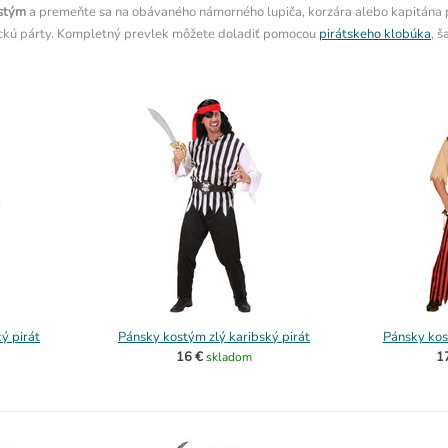
ostým
a premeňte sa na obávaného námorného lupiča, korzára alebo kapitána pi
ickú párty. Kompletný prevlek môžete doladiť pomocou
pirátskeho klobúka
, 
ý pirát
Pánsky kostým zlý karibský pirát
Pánsky kos
16 €
1
skladom