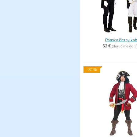
Pánsky čierny ka
62 €
(
doručíme do
3
-31%