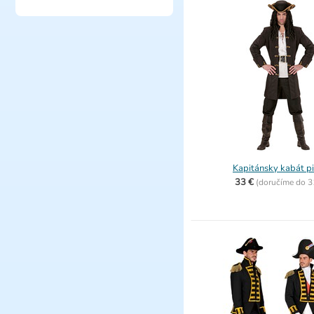
Kapitánsky kabát pi
33 €
(
doručíme do
3