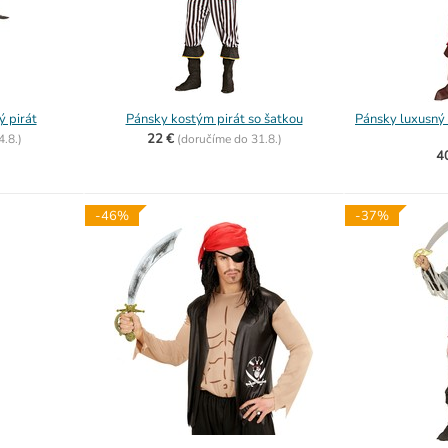
 pirát
Pánsky kostým pirát so šatkou
Pánsky luxusný p
22 €
4.8.)
(
doručíme do
31.8.)
4
-46%
-37%