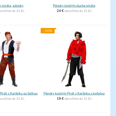
 piráta, pánsky
Pánsky kostým ducha piráta
24 €
oručíme do
31.8.)
(
doručíme do
31.8.)
-31%
irát z Karibiku so šatkou
Pánsky kostým Pirát z Karibiku s košeľou
19 €
oručíme do
31.8.)
(
doručíme do
31.8.)