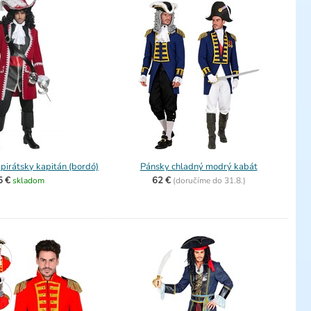
pirátsky kapitán (bordó)
Pánsky chladný modrý kabát
5 €
62 €
skladom
(
doručíme do
31.8.)