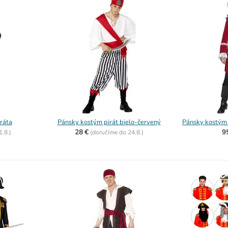
ráta
Pánsky kostým pirát bielo-červený
Pánsky kostým 
28 €
9
1.8.)
(
doručíme do
24.8.)