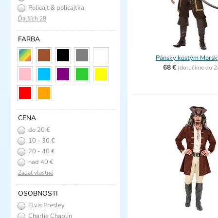
Policajt & policajtka
Ďalších 28
FARBA
Pánsky kostým Morský
68 €
(
doručíme do
2
CENA
do 20 €
10 - 30 €
20 - 40 €
nad 40 €
Zadať vlastné
OSOBNOSTI
Elvis Presley
Charlie Chaplin