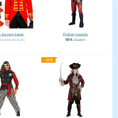
y červený kabát
Pirátsky kapitán
58 €
oručíme do
31.8.)
skladom
-40%