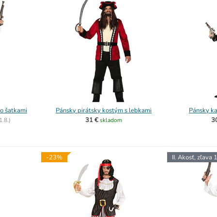
so šatkami
Pánsky pirátsky kostým s lebkami
Pánsky ka
31 €
3
1.8.)
skladom
-23%
II. Akosť, zľava