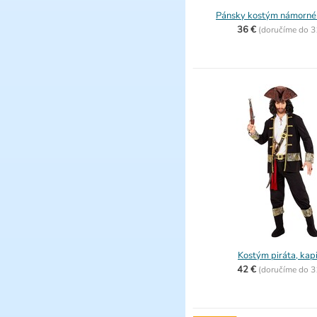
Pánsky kostým námornéh
36 €
(
doručíme do
3
Kostým piráta, kap
42 €
(
doručíme do
3