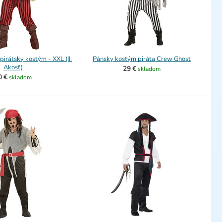
irátsky kostým - XXL (II.
Pánsky kostým piráta Crew Ghost
Akosť)
29 €
skladom
0 €
skladom