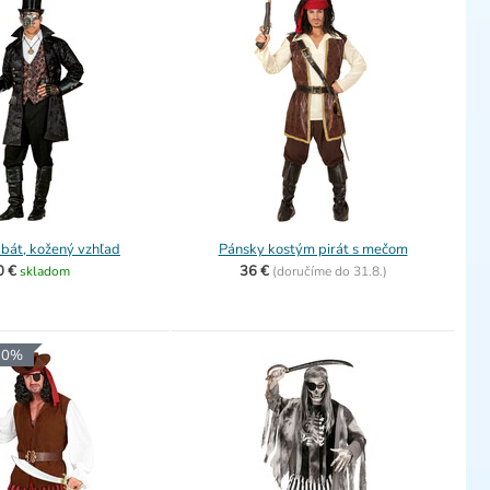
bát, kožený vzhľad
Pánsky kostým pirát s mečom
0 €
36 €
skladom
(
doručíme do
31.8.)
 10%