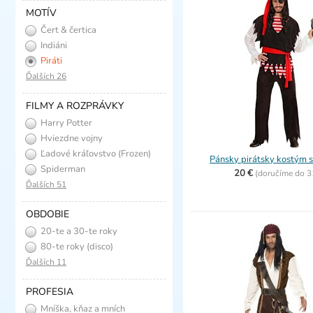
MOTÍV
Čert & čertica
Indiáni
Piráti
Ďalších 26
FILMY A ROZPRÁVKY
Harry Potter
Hviezdne vojny
Ľadové kráľovstvo (Frozen)
Pánsky pirátsky kostým 
Spiderman
20 €
(
doručíme do
3
Ďalších 51
OBDOBIE
20-te a 30-te roky
(charleston)
80-te roky (disco)
Ďalších 11
PROFESIA
Mníška, kňaz a mních