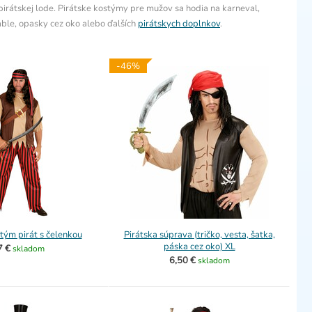
rátskej lode. Pirátske kostýmy pre mužov sa hodia na karneval,
šable, opasky cez oko alebo ďalších
pirátskych doplnkov
.
-46%
tým pirát s čelenkou
Pirátska súprava (tričko, vesta, šatka,
páska cez oko) XL
7 €
skladom
6,50 €
skladom