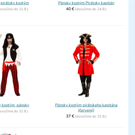
 pirátsky kostým
Pánsky kostým Pirátsky kapitán
40 €
oručíme do
31.8.)
(
doručíme do
24.8.)
y kostým, pánsky
Pánsky kostým pirátskeho kapitána
(červený)
oručíme do
31.8.)
37 €
(
doručíme do
31.8.)