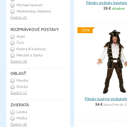
Pánsky pirátsky kapitán
Michael Jackson
26 €
skladom
Wednesday Addams
Ďalších 21
ROZPRÁVKOVÉ POSTAVY
-30%
Anjel
Čert
Kostra & kostlivec
Mikuláš a Santa
Ďalších 16
OBLASŤ
Mexiko
Grécko
Ďalších 12
Pánsky kostým pirátskeh
34 €
ZVIERATÁ
(
doručíme do
3
Lienka
Mačka
Ďalších 35