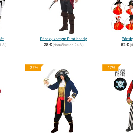
bát
Pánsky kostým Pirát hnedý
Pánsk
28 €
62 €
1.8.)
(
doručíme do
24.8.)
(
d
-27%
-47%