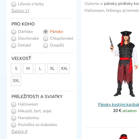
Vyberte si
pánsky pirátsky k
Líčenie a farby
Halloween, fašiangy aj temat
Ďalších 17
PRO KOHO
Dámske
Pánske
Dievčenské
Chlapčenské
Detské
Dospělí
VEĽKOSŤ
S
M
L
XL
XXL
3XL
PRÍLEŽITOSTI A SVIATKY
Halloween
Pánsky kostým karibsk
20 €
Mikuláš, čert, anjel
skladom
Narodeniny
Rozlúčka so slobodou
Ďalších 9