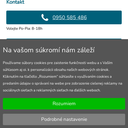
Kontakt
0950 585 486
Volejte Po-Pia: 8-18h
info@4lol.cz
Na vašom súkromí nám záleží
Radi Vám poradíme a pomôžeme.
Používame súbory cookies pre zaistenie funkčnosti webu a s Vaším
súhlasom aj oi. k personalizácii obsahu našich webových stránok.
Predajňa v Ostrave
Kliknutím na tlačidlo „Rozumiem“ súhlasíte s využívaním cookies a
predaním údajov o správaní na webe pre zobrazenie cielenej reklamy na
28. října 250, Ostrava
sociálnych sieťach a reklamných sieťach na ďalších weboch.
Otevřeno Po-Pia: 10-18h
Rozumiem
Podrobné nastavenie