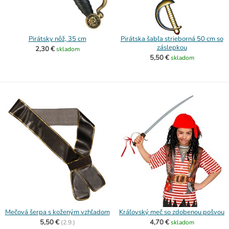
Pirátsky nôž, 35 cm
Pirátska šabľa strieborná 50 cm so
záslepkou
2,30 €
skladom
5,50 €
skladom
Mečová šerpa s koženým vzhľadom
Kráľovský meč so zdobenou pošvou
5,50 €
4,70 €
(
2.9.)
skladom