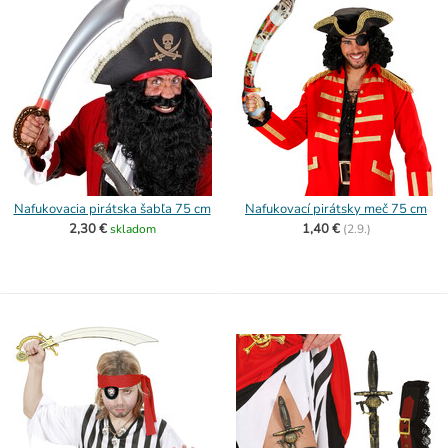
Nafukovacia pirátska šabľa 75 cm
Nafukovací pirátsky meč 75 cm
2,30 €
1,40 €
skladom
(
2.9.)