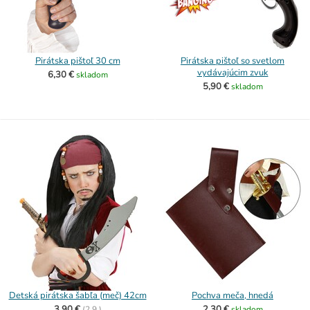
Pirátska pištoľ 30 cm
Pirátska pištoľ so svetlom
vydávajúcim zvuk
6,30 €
skladom
5,90 €
skladom
Detská pirátska šabľa (meč) 42cm
Pochva meča, hnedá
3,90 €
2,30 €
(
2.9.)
skladom