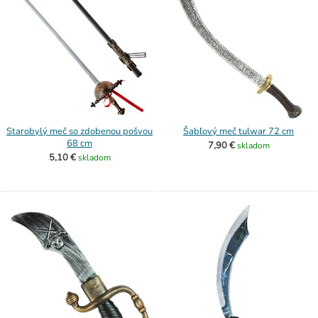
Starobylý meč so zdobenou pošvou
Šabľový meč tulwar 72 cm
68 cm
7,90 €
skladom
5,10 €
skladom