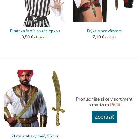
Pirátska šabľa so záslepkou
Dýka s podväzkom
3,50 €
7,10 €
skladom
(
28.8.)
Prohlédněte si celý sortiment
s motivem
Piráti
Zobraziť
Zlatý arabský meč, 55 cm