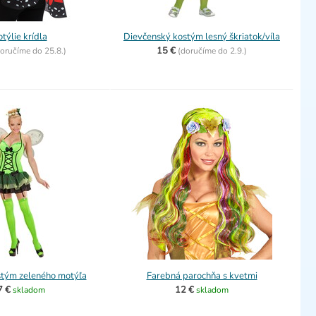
týlie krídla
Dievčenský kostým lesný škriatok/víla
15 €
oručíme do
25.8.)
(
doručíme do
2.9.)
tým zeleného motýľa
Farebná parochňa s kvetmi
7 €
12 €
skladom
skladom