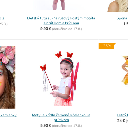
dla
Detský tutu sukňa ružový kostým motýľa
Spona 
s prútikom a krídlami
1,
25.8.)
9,90 €
(
doručíme do
17.8.)
-25%
 kamienky
Motýlie krídla červené s čelenkou a
Letný 
prútikom
24 €
(
5,90 €
(
doručíme do
17.8.)