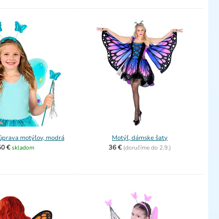
úprava motýľov, modrá
Motýľ, dámske šaty
50 €
36 €
skladom
(
doručíme do
2.9.)