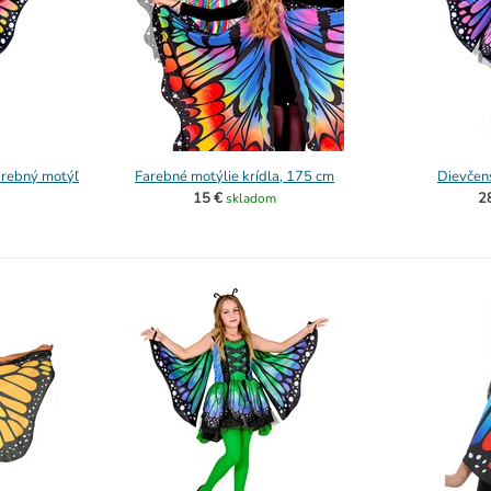
arebný motýľ
Farebné motýlie krídla, 175 cm
Dievčen
15 €
2
skladom