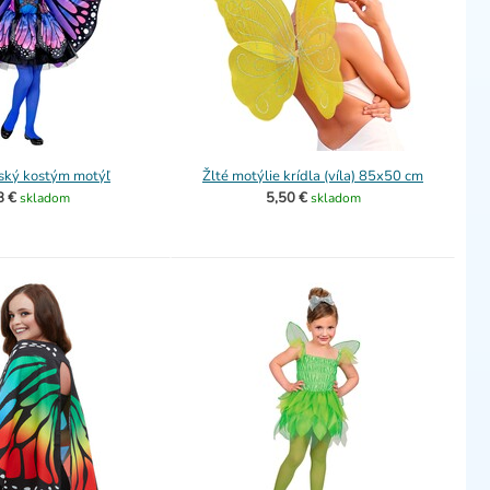
ský kostým motýľ
Žlté motýlie krídla (víla) 85x50 cm
8 €
5,50 €
skladom
skladom