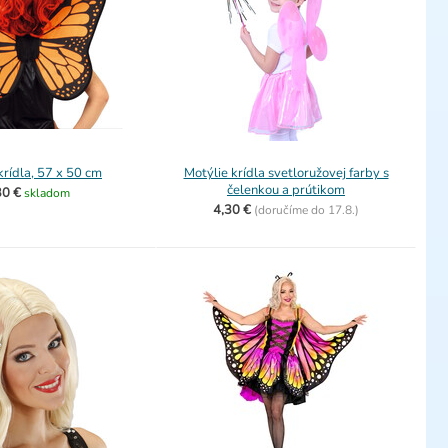
krídla, 57 x 50 cm
Motýlie krídla svetloružovej farby s
čelenkou a prútikom
30 €
skladom
4,30 €
(
doručíme do
17.8.)