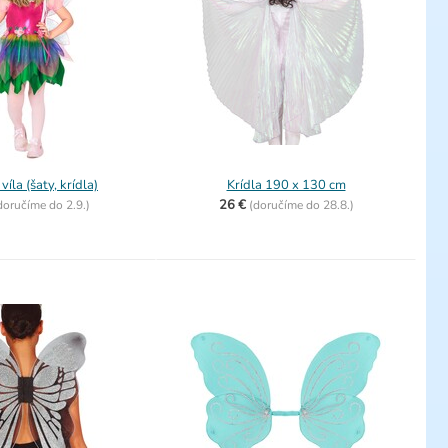
íla (šaty, krídla)
Krídla 190 x 130 cm
26 €
doručíme do
2.9.)
(
doručíme do
28.8.)