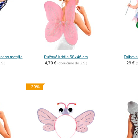
bného motýľa
Ružové krídla 58x46 cm
Dúhová v
4,70 €
29 €
.9.)
(
doručíme do
2.9.)
(
-30%