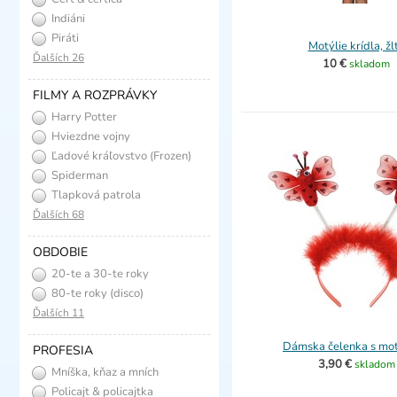
Indiáni
Piráti
Motýlie krídla, žl
Ďalších 26
10 €
skladom
FILMY A ROZPRÁVKY
Harry Potter
Hviezdne vojny
Ľadové kráľovstvo (Frozen)
Spiderman
Tlapková patrola
Ďalších 68
OBDOBIE
20-te a 30-te roky
(charleston)
80-te roky (disco)
Ďalších 11
Dámska čelenka s mot
PROFESIA
3,90 €
skladom
Mníška, kňaz a mních
Policajt & policajtka