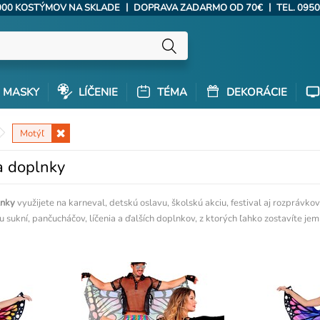
|
|
000 KOSTÝMOV NA SKLADE
DOPRAVA ZADARMO OD 70€
TEL. 0950
MASKY
LÍČENIE
TÉMA
DEKORÁCIE
Motýľ
a doplnky
lnky
využijete na karneval, detskú oslavu, školskú akciu, festival aj rozpráv
utu sukní, pančucháčov, líčenia a ďalších doplnkov, z ktorých ľahko zostavíte je