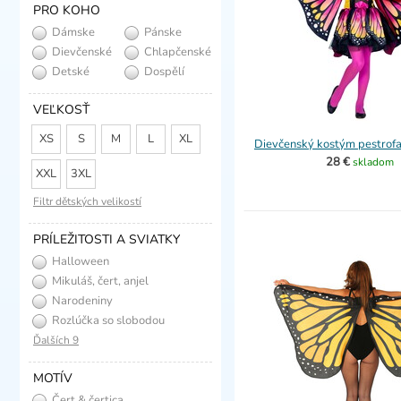
PRO KOHO
Dámske
Pánske
Dievčenské
Chlapčenské
Detské
Dospělí
VEĽKOSŤ
XS
S
M
L
XL
Dievčenský kostým pestrof
28 €
skladom
XXL
3XL
Filtr dětských velikostí
PRÍLEŽITOSTI A SVIATKY
Halloween
Mikuláš, čert, anjel
Narodeniny
Rozlúčka so slobodou
Ďalších 9
MOTÍV
Čert & čertica