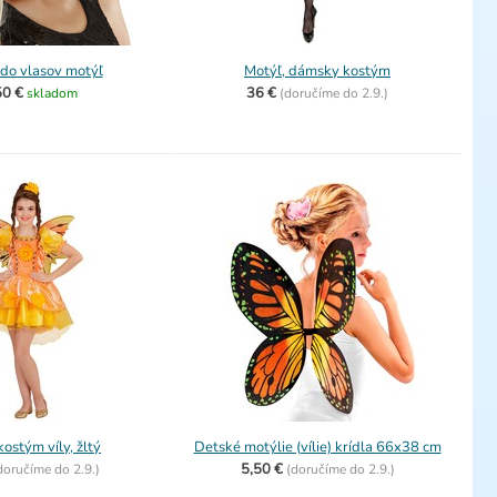
do vlasov motýľ
Motýľ, dámsky kostým
50 €
36 €
skladom
(
doručíme do
2.9.)
kostým víly, žltý
Detské motýlie (vílie) krídla 66x38 cm
5,50 €
doručíme do
2.9.)
(
doručíme do
2.9.)