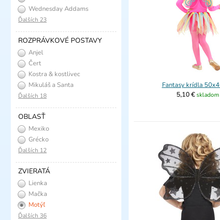
Wednesday Addams
Ďalších 23
ROZPRÁVKOVÉ POSTAVY
Anjel
Čert
Kostra & kostlivec
Mikuláš a Santa
Fantasy krídla 50x
5,10 €
skladom
Ďalších 18
OBLASŤ
Mexiko
Grécko
Ďalších 12
ZVIERATÁ
Lienka
Mačka
Motýľ
Ďalších 36