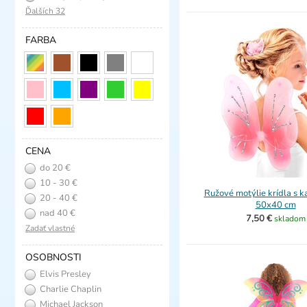
Ďalších 32
FARBA
CENA
do 20 €
10 - 30 €
Ružové motýlie krídla s 
20 - 40 €
50x40 cm
nad 40 €
7,50 €
skladom
Zadať vlastné
OSOBNOSTI
Elvis Presley
Charlie Chaplin
Michael Jackson