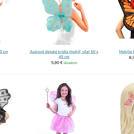
40 cm
Azúrové detské krídla (motýľ, víla) 50 x
Motýlie 
45 cm
8,
5,90 €
skladom