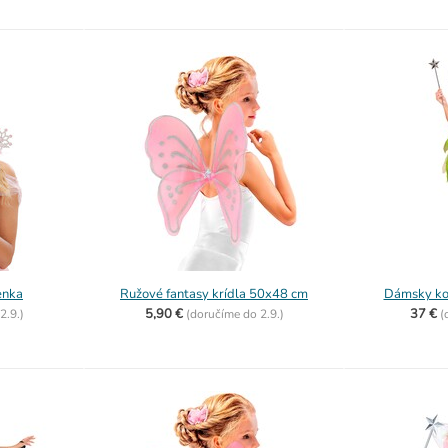
enka
Ružové fantasy krídla 50x48 cm
Dámsky kos
5,90 €
37 €
2.9.)
(
doručíme do
2.9.)
(