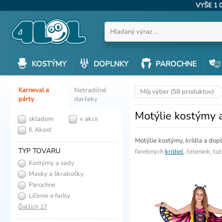
VYŠE 1 
KOSTÝMY
DOPLNKY
PAROCHNE
Karneval a
Netradičné
Môj výber (58 produktov)
párty
darčeky
Motýlie kostýmy 
skladom
v akcii
II. Akosť
Motýlie kostýmy, krídla a dop
TYP TOVARU
farebných
krídiel
, čeleniek, t
Kostýmy a sady
Masky a škrabošky
Parochne
Líčenie a farby
Ďalších 17