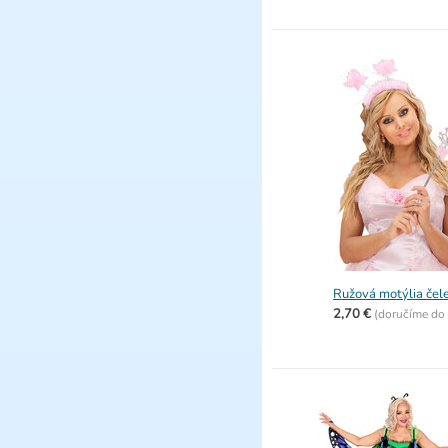
Ružová motýlia čel
2,70 €
(
doručíme do