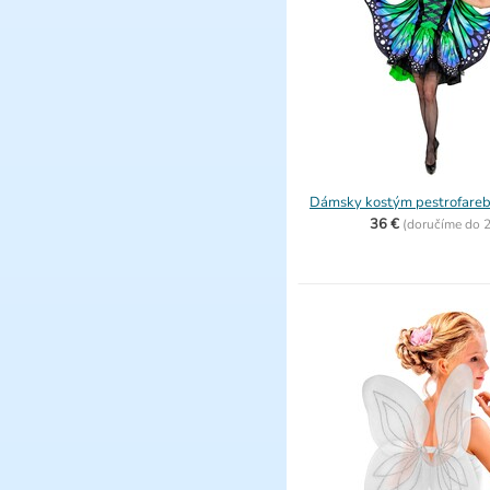
Dámsky kostým pestrofare
36 €
(
doručíme do
2