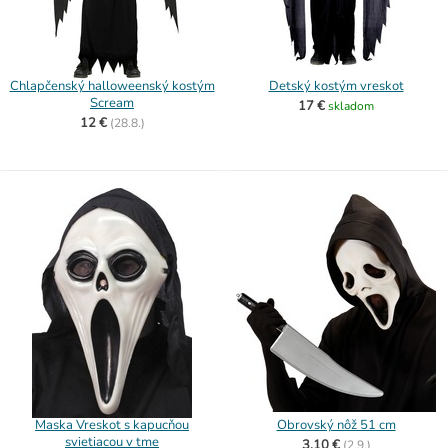
Chlapčenský halloweenský kostým
Detský kostým vreskot
Scream
17 €
skladom
12 €
(
28.8.)
Maska Vreskot s kapucňou
Obrovský nôž 51 cm
svietiacou v tme
3,10 €
(
2.9.)