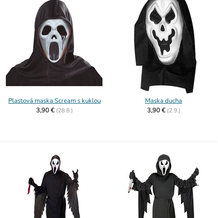
Plastová maska Scream s kuklou
Maska ducha
3,90 €
3,90 €
(
28.8.)
(
2.9.)