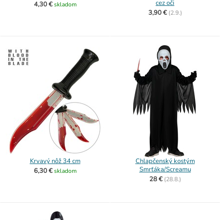
cez oči
4,30 €
skladom
3,90 €
(
2.9.)
Krvavý nôž 34 cm
Chlapčenský kostým
Smrťáka/Screamu
6,30 €
skladom
28 €
(
28.8.)