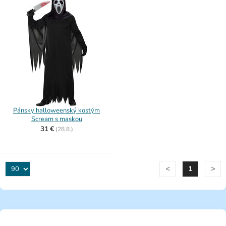
Pánsky halloweenský kostým
Scream s maskou
31 €
(
28.8.)
<
>
1