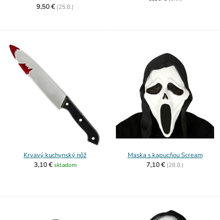
9,50 €
(
25.8.)
Krvavý kuchynský nôž
Maska s kapucňou Scream
3,10 €
7,10 €
skladom
(
28.8.)