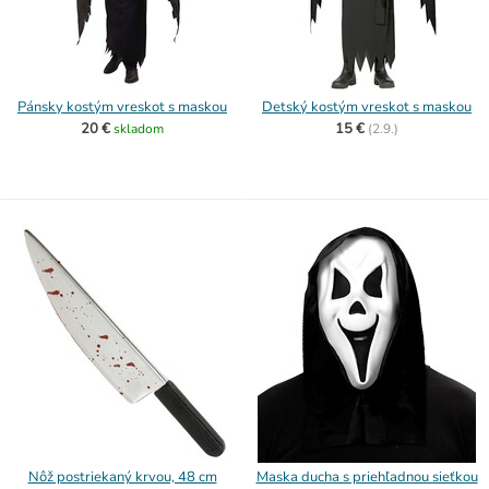
Pánsky kostým vreskot s maskou
Detský kostým vreskot s maskou
20 €
15 €
skladom
(
2.9.)
Nôž postriekaný krvou, 48 cm
Maska ducha s priehľadnou sieťkou