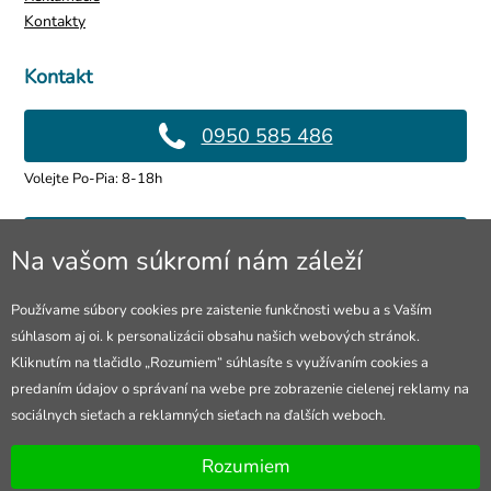
Kontakty
Kontakt
0950 585 486
Volejte Po-Pia: 8-18h
info@4lol.cz
Na vašom súkromí nám záleží
Radi Vám poradíme a pomôžeme.
Používame súbory cookies pre zaistenie funkčnosti webu a s Vaším
súhlasom aj oi. k personalizácii obsahu našich webových stránok.
Predajňa v Ostrave
Kliknutím na tlačidlo „Rozumiem“ súhlasíte s využívaním cookies a
predaním údajov o správaní na webe pre zobrazenie cielenej reklamy na
28. října 250, Ostrava
sociálnych sieťach a reklamných sieťach na ďalších weboch.
Otevřeno Po-Pia: 10-18h
Rozumiem