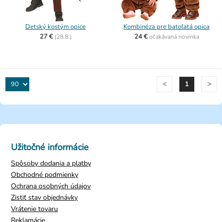
Detský kostým opice
Kombinéza pre batoľatá opica
27 €
24 €
(
28.8.)
očakávaná novinka
<
>
1
Užitočné informácie
Spôsoby dodania a platby
Obchodné podmienky
Ochrana osobných údajov
Zistiť stav objednávky
Vrátenie tovaru
Reklamácie