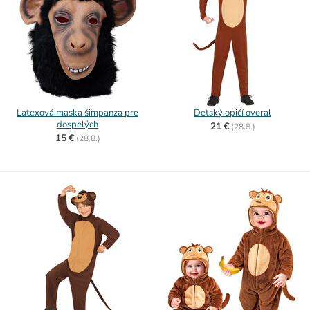
Latexová maska šimpanza pre
Detský opičí overal
dospelých
21 €
(
28.8.)
15 €
(
28.8.)