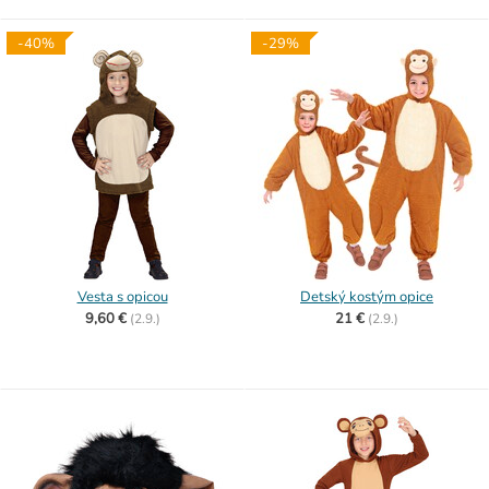
-40%
-29%
Vesta s opicou
Detský kostým opice
9,60 €
21 €
(
2.9.)
(
2.9.)