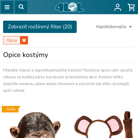
Zobraziť rozšírený filter (20)
Najobľúbenejšie
Opica
Opice kostýmy
Hľadáte vtipný a neprehliadnuteľný kostým? Kostýmy opice vám zaručia
zábavu na každej párty, karnevale aj tematickej akcii. Kostým ľahko
doplníte maskou, ušami alebo chvostom a vytvoríte tak ešte výraznejší
opičí vzhľad.
-54%