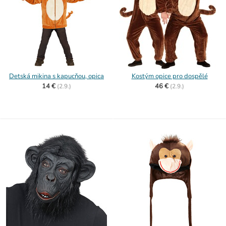
Detská mikina s kapucňou, opica
Kostým opice pro dospělé
14 €
46 €
(
2.9.)
(
2.9.)