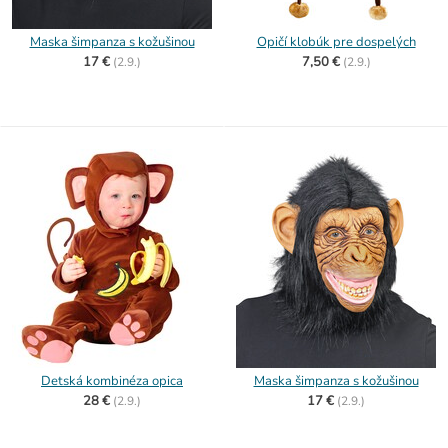
Maska šimpanza s kožušinou
Opičí klobúk pre dospelých
17 €
7,50 €
(
2.9.)
(
2.9.)
Detská kombinéza opica
Maska šimpanza s kožušinou
28 €
17 €
(
2.9.)
(
2.9.)