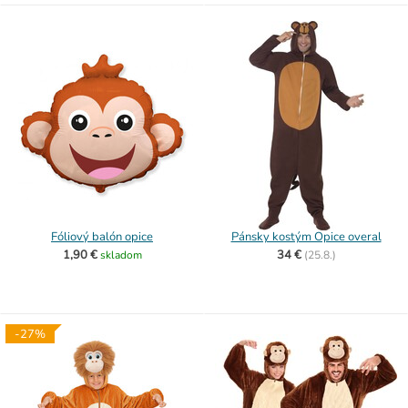
Fóliový balón opice
Pánsky kostým Opice overal
1,90 €
34 €
skladom
(
25.8.)
-27%