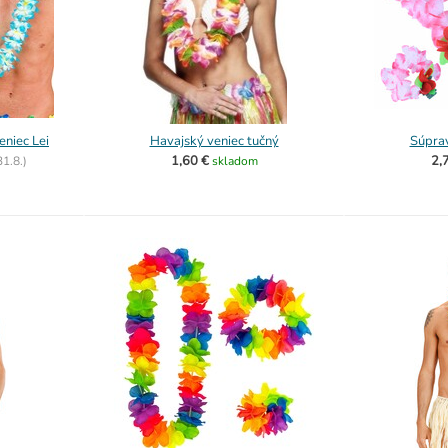
niec Lei
Havajský veniec tučný
Súpra
1,60 €
2,
31.8.)
skladom