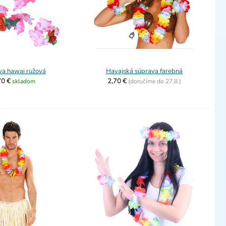
va hawai ružová
Havajská súprava farebná
70 €
2,70 €
skladom
(
doručíme do
27.8.)