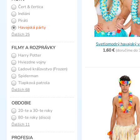
Čert & čertica
Indiáni
Piráti
Havajská párty
Ďalších 25
Svetlomodrý havajský ve
FILMY A ROZPRÁVKY
1,60 €
(
doručíme do
Harry Potter
Hviezdne vojny
Ľadové kráľovstvo (Frozen)
Spiderman
Tlapková patrola
Ďalších 68
OBDOBIE
20-te a 30-te roky
(charleston)
80-te roky (disco)
Ďalších 11
PROFESIA