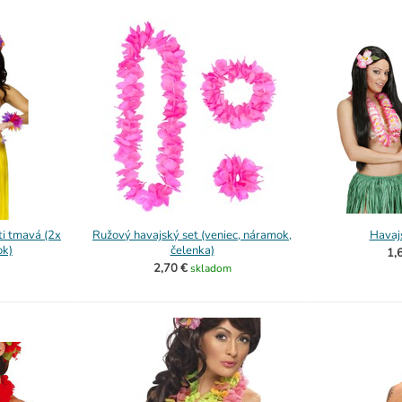
i tmavá (2x
Ružový havajský set (veniec, náramok,
Havaj
ok)
čelenka)
1,
2,70 €
skladom