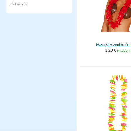
Ďalších 37
Havajský veniec, če
1,20 €
skladom