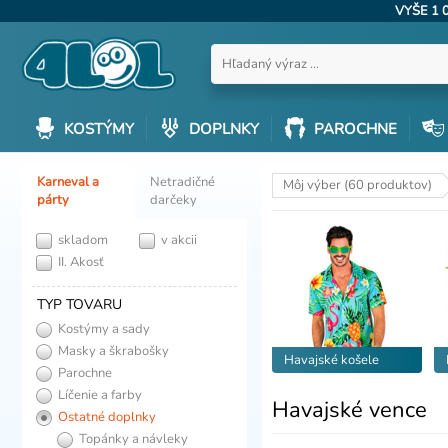
VYŠE 1 
KOSTÝMY
DOPLNKY
PAROCHNE
Karneval a
Netradičné
Môj výber (60 produktov)
párty
darčeky
skladom
v akcii
II. Akosť
TYP TOVARU
Kostýmy a sady
Masky a škrabošky
Havajské košele
Parochne
Líčenie a farby
Havajské vence
Ostatné doplnky
Topánky a návleky