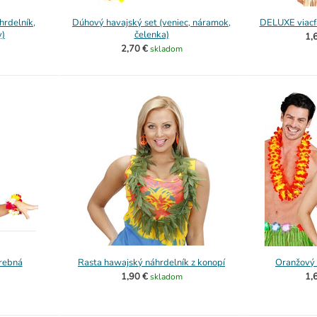
hrdelník,
Dúhový havajský set (veniec, náramok,
DELUXE viacf
y)
čelenka)
1,
2,70 €
skladom
arebná
Rasta hawajský náhrdelník z konopí
Oranžový 
1,90 €
1,
skladom