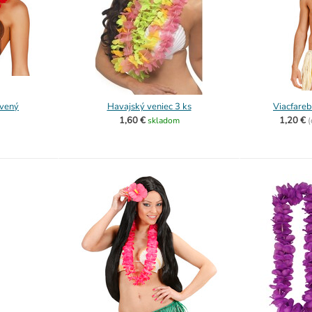
rvený
Havajský veniec 3 ks
Viacfareb
1,60 €
1,20 €
skladom
(