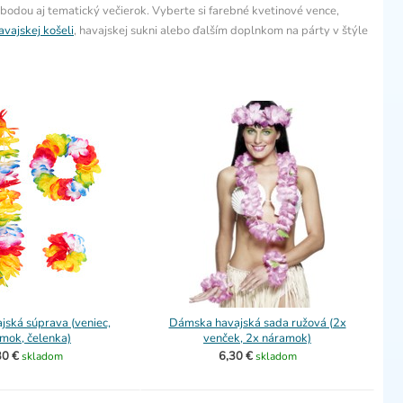
lobodou aj tematický večierok. Vyberte si farebné kvetinové vence,
avajskej košeli
, havajskej sukni alebo ďalším doplnkom na párty v štýle
jská súprava (veniec,
Dámska havajská sada ružová (2x
mok, čelenka)
venček, 2x náramok)
30 €
6,30 €
skladom
skladom