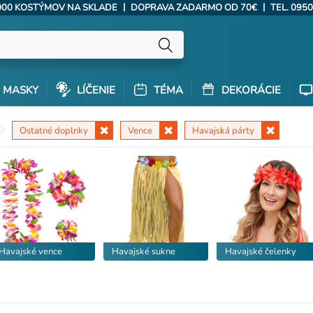
|
|
000 KOSTÝMOV NA SKLADE
DOPRAVA ZADARMO OD 70€
TEL. 0950
MASKY
LÍČENIE
TÉMA
DEKORÁCIE
Ostatné doplnky
Vence
Havajská párty
Havajské vence
Havajské sukne
Havajské čelenky