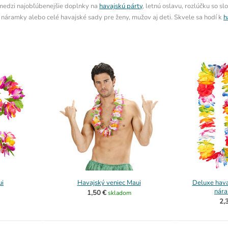
 medzi najobľúbenejšie doplnky na
havajskú párty
, letnú oslavu, rozlúčku so s
 náramky alebo celé havajské sady pre ženy, mužov aj deti. Skvele sa hodí k
h
ui
Havajský veniec Maui
Deluxe hava
nára
1,50 €
skladom
2,