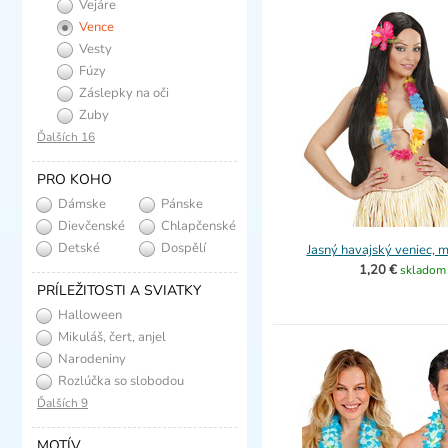
Vejáre
Vence
Vesty
Fúzy
Záslepky na oči
Zuby
Ďalších 16
PRO KOHO
Dámske
Pánske
Dievčenské
Chlapčenské
Detské
Dospělí
Jasný havajský veniec, m
1,20 €
skladom
PRÍLEŽITOSTI A SVIATKY
Halloween
Mikuláš, čert, anjel
Narodeniny
Rozlúčka so slobodou
Ďalších 9
MOTÍV