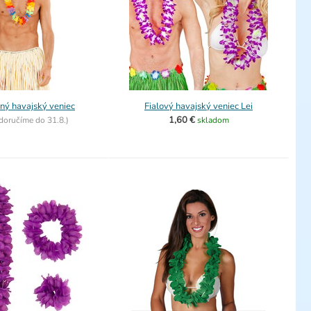
ný havajský veniec
Fialový havajský veniec Lei
1,60 €
doručíme do
31.8.)
skladom