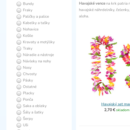
Havajské vence
na krk patria
Bundy
havajské náhrdelníky, čelenky,
Fraky
aloha.
Paličky a palice
Kabelky a tašky
Nohavice
Košile
Kravaty a motýliky
Traky
Náradie a nástroje
Návleky na nohy
Nosy
Chvosty
Pásky
Ostatné
Placky
Ponča
Havajský set ma
Saka a obleky
2,70 €
skladom
Šály a šatky
Šerpy
Uši