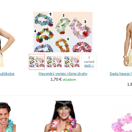
7
variant
další
>
ultikolor
Havajský veniec rôzne druhy
Sada hawai (
1,70 €
skladom
1,