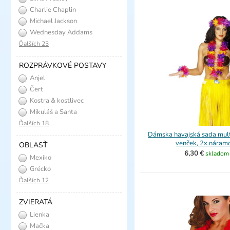
Charlie Chaplin
Michael Jackson
Wednesday Addams
Ďalších 23
ROZPRÁVKOVÉ POSTAVY
Anjel
Čert
Kostra & kostlivec
Mikuláš a Santa
Ďalších 18
Dámska havajská sada mult
venček, 2x náram
OBLASŤ
6,30 €
skladom
Mexiko
Grécko
Ďalších 12
ZVIERATÁ
Lienka
Mačka