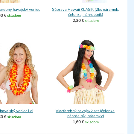
arebný havajský veniec
Súprava Hawaii KLASIK (2ks náramok,
čelenka, náhrdelník)
60 €
skladom
2,30 €
skladom
havajský veniec Lei
Viacfarebný havajský set (čelenka,
náhrdelník, náramky)
60 €
skladom
1,60 €
skladom