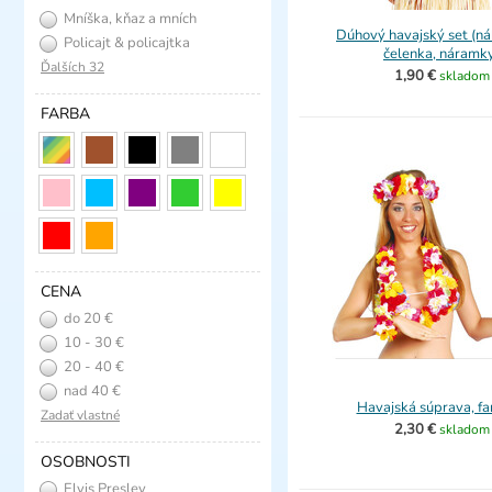
Mníška, kňaz a mních
Dúhový havajský set (ná
Policajt & policajtka
čelenka, náramk
Ďalších 32
1,90 €
skladom
FARBA
CENA
do 20 €
10 - 30 €
20 - 40 €
nad 40 €
Havajská súprava, f
Zadať vlastné
2,30 €
skladom
OSOBNOSTI
Elvis Presley