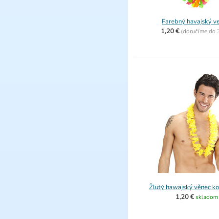
Farebný havajský v
1,20 €
(
doručíme do
Žlutý hawajský věnec k
1,20 €
skladom