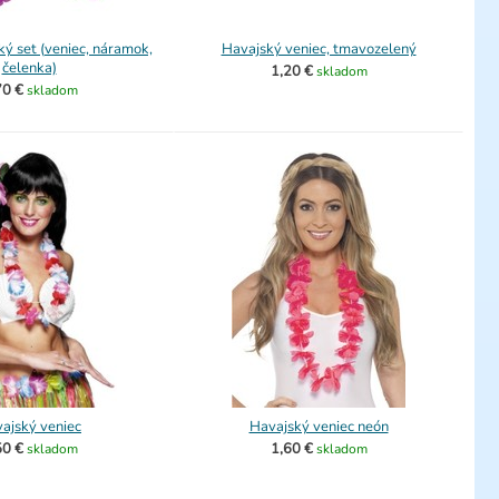
ký set (veniec, náramok,
Havajský veniec, tmavozelený
čelenka)
1,20 €
skladom
70 €
skladom
ajský veniec
Havajský veniec neón
50 €
1,60 €
skladom
skladom