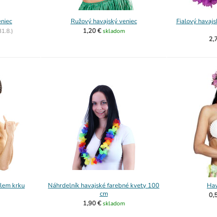
eniec
Ružový havajský veniec
Fialový havajs
1,20 €
31.8.)
skladom
2,
olem krku
Náhrdelník havajské farebné kvety 100
Hav
cm
0,
1,90 €
skladom